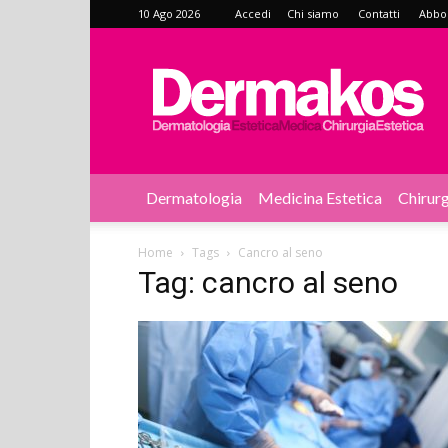
10 Ago 2026
Accedi
Chi siamo
Contatti
Abbon
Dermakos
Dermatologia
Medicina Estetica
Chirurg
Home
Tags
Cancro al seno
Tag: cancro al seno