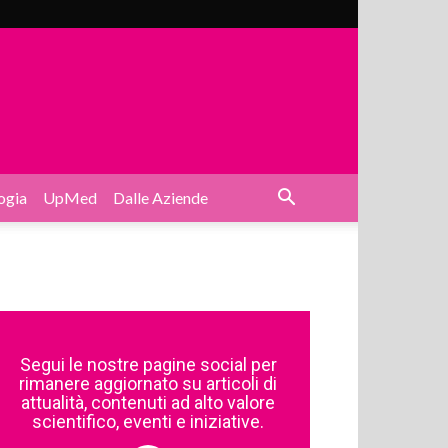
ogia
UpMed
Dalle Aziende
Segui le nostre pagine social per
rimanere aggiornato su articoli di
attualità, contenuti ad alto valore
scientifico, eventi e iniziative.