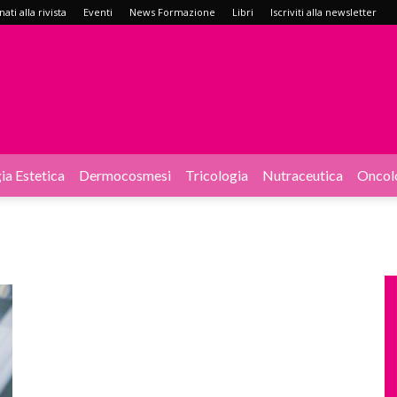
ati alla rivista
Eventi
News Formazione
Libri
Iscriviti alla newsletter
ia Estetica
Dermocosmesi
Tricologia
Nutraceutica
Oncol