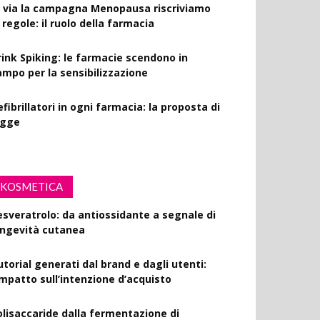
l via la campagna Menopausa riscriviamo
 regole: il ruolo della farmacia
rink Spiking: le farmacie scendono in
ampo per la sensibilizzazione
fibrillatori in ogni farmacia: la proposta di
egge
KOSMETICA
esveratrolo: da antiossidante a segnale di
ongevità cutanea
utorial generati dal brand e dagli utenti:
’impatto sull’intenzione d’acquisto
olisaccaride dalla fermentazione di