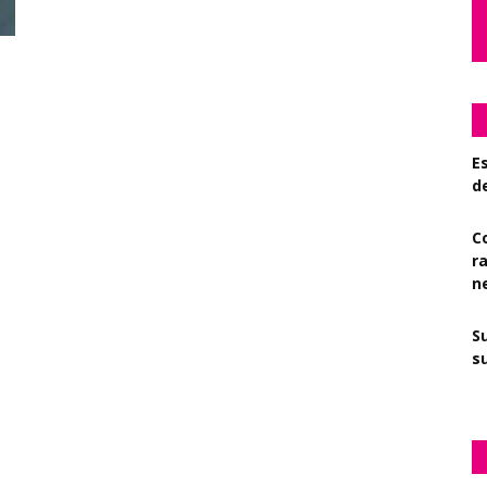
Es
d
C
r
n
S
su