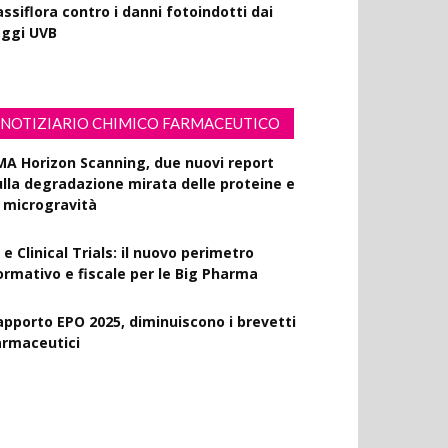
ssiflora contro i danni fotoindotti dai
aggi UVB
NOTIZIARIO CHIMICO FARMACEUTICO
MA Horizon Scanning, due nuovi report
ulla degradazione mirata delle proteine e
a microgravità
 e Clinical Trials: il nuovo perimetro
ormativo e fiscale per le Big Pharma
apporto EPO 2025, diminuiscono i brevetti
armaceutici