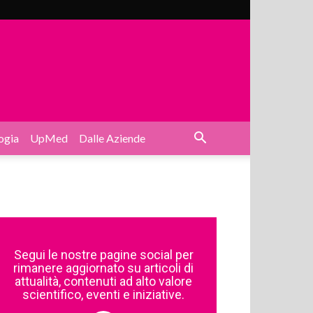
ogia
UpMed
Dalle Aziende
Segui le nostre pagine social per
rimanere aggiornato su articoli di
attualità, contenuti ad alto valore
scientifico, eventi e iniziative.