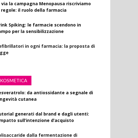
l via la campagna Menopausa riscriviamo
 regole: il ruolo della farmacia
rink Spiking: le farmacie scendono in
ampo per la sensibilizzazione
fibrillatori in ogni farmacia: la proposta di
egge
KOSMETICA
esveratrolo: da antiossidante a segnale di
ongevità cutanea
utorial generati dal brand e dagli utenti:
’impatto sull’intenzione d’acquisto
olisaccaride dalla fermentazione di