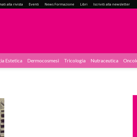
ati alla rivista
Eventi
News Formazione
Libri
Iscriviti alla newsletter
ia Estetica
Dermocosmesi
Tricologia
Nutraceutica
Oncol