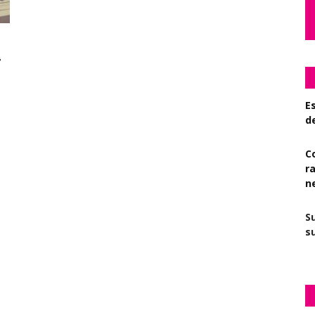
-
Es
d
C
r
n
S
su