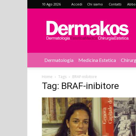
10 Ago 2026
Accedi
Chi siamo
Contatti
Abbon
Dermakos
Dermatologia
Medicina Estetica
Chirurg
Home
Tags
BRAF-inibitore
Tag: BRAF-inibitore