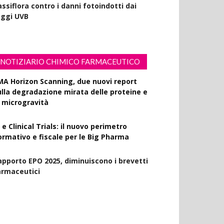
ssiflora contro i danni fotoindotti dai
aggi UVB
NOTIZIARIO CHIMICO FARMACEUTICO
MA Horizon Scanning, due nuovi report
ulla degradazione mirata delle proteine e
a microgravità
 e Clinical Trials: il nuovo perimetro
ormativo e fiscale per le Big Pharma
apporto EPO 2025, diminuiscono i brevetti
armaceutici