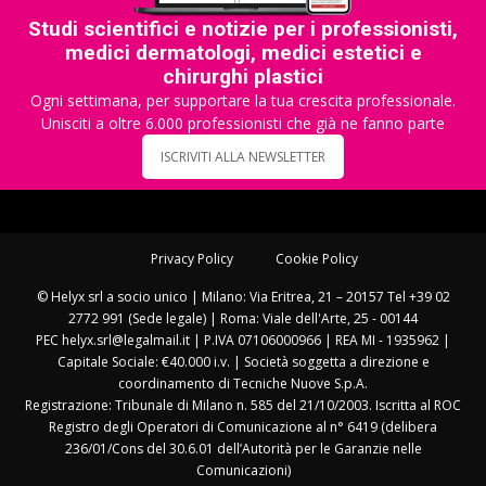
Studi scientifici e notizie per i professionisti,
medici dermatologi, medici estetici e
chirurghi plastici
Ogni settimana, per supportare la tua crescita professionale.
Unisciti a oltre 6.000 professionisti che già ne fanno parte
ISCRIVITI ALLA NEWSLETTER
Privacy Policy
Cookie Policy
© Helyx srl a socio unico | Milano: Via Eritrea, 21 – 20157 Tel +39 02
2772 991 (Sede legale) | Roma: Viale dell'Arte, 25 - 00144
PEC helyx.srl@legalmail.it | P.IVA 07106000966 | REA MI - 1935962 |
Capitale Sociale: €40.000 i.v. | Società soggetta a direzione e
coordinamento di Tecniche Nuove S.p.A.
Registrazione: Tribunale di Milano n. 585 del 21/10/2003. Iscritta al ROC
Registro degli Operatori di Comunicazione al n° 6419 (delibera
236/01/Cons del 30.6.01 dell’Autorità per le Garanzie nelle
Comunicazioni)