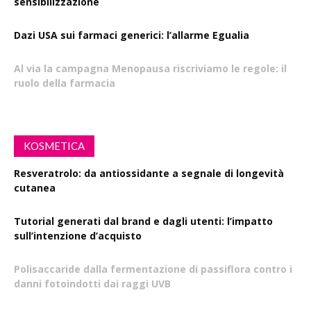
sensibilizzazione
Dazi USA sui farmaci generici: l’allarme Egualia
Al via la campagna Menopausa riscriviamo le regole: il
ruolo della farmacia
KOSMETICA
Resveratrolo: da antiossidante a segnale di longevità
cutanea
Tutorial generati dal brand e dagli utenti: l’impatto
sull’intenzione d’acquisto
Polisaccaride dalla fermentazione di passiflora contro i
danni fotoindotti dai raggi UVB