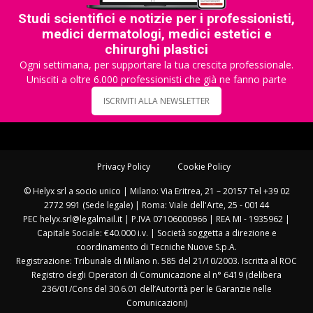
Studi scientifici e notizie per i professionisti,
medici dermatologi, medici estetici e
chirurghi plastici
Ogni settimana, per supportare la tua crescita professionale.
Unisciti a oltre 6.000 professionisti che già ne fanno parte
ISCRIVITI ALLA NEWSLETTER
Privacy Policy
Cookie Policy
© Helyx srl a socio unico | Milano: Via Eritrea, 21 – 20157 Tel +39 02
2772 991 (Sede legale) | Roma: Viale dell'Arte, 25 - 00144
PEC helyx.srl@legalmail.it | P.IVA 07106000966 | REA MI - 1935962 |
Capitale Sociale: €40.000 i.v. | Società soggetta a direzione e
coordinamento di Tecniche Nuove S.p.A.
Registrazione: Tribunale di Milano n. 585 del 21/10/2003. Iscritta al ROC
Registro degli Operatori di Comunicazione al n° 6419 (delibera
236/01/Cons del 30.6.01 dell’Autorità per le Garanzie nelle
Comunicazioni)