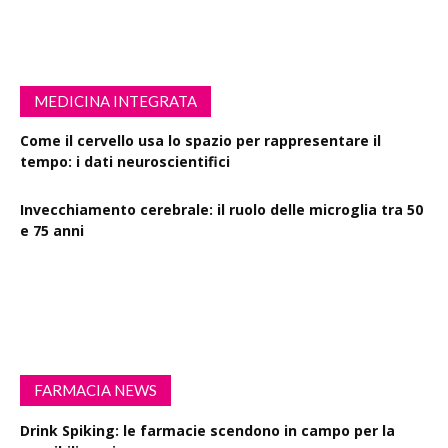
MEDICINA INTEGRATA
Come il cervello usa lo spazio per rappresentare il
tempo: i dati neuroscientifici
Invecchiamento cerebrale: il ruolo delle microglia tra 50
e 75 anni
Esercizio fisico intenso: benefici su diabete, demenza e
rischio cardiovascolare
FARMACIA NEWS
Drink Spiking: le farmacie scendono in campo per la