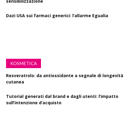
sensibilizzazione
Dazi USA sui farmaci generici: l’allarme Egualia
Al via la campagna Menopausa riscriviamo le regole: il
ruolo della farmacia
KOSMETICA
Resveratrolo: da antiossidante a segnale di longevità
cutanea
Tutorial generati dal brand e dagli utenti: l’impatto
sull’intenzione d’acquisto
Polisaccaride dalla fermentazione di passiflora contro i
danni fotoindotti dai raggi UVB