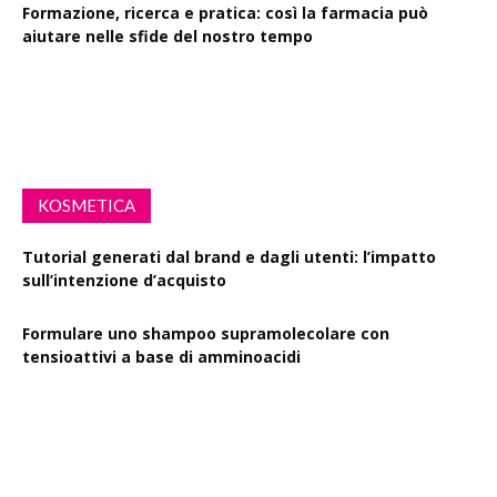
Formazione, ricerca e pratica: così la farmacia può
aiutare nelle sfide del nostro tempo
Drink Spiking: le farmacie scendono in campo per la
sensibilizzazione
KOSMETICA
Tutorial generati dal brand e dagli utenti: l’impatto
sull’intenzione d’acquisto
Formulare uno shampoo supramolecolare con
tensioattivi a base di amminoacidi
Resveratrolo: da antiossidante a segnale di longevità
cutanea