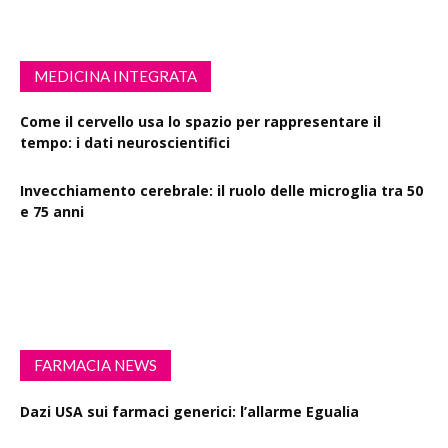
MEDICINA INTEGRATA
Come il cervello usa lo spazio per rappresentare il
tempo: i dati neuroscientifici
Invecchiamento cerebrale: il ruolo delle microglia tra 50
e 75 anni
Esercizio fisico intenso: benefici su diabete, demenza e
rischio cardiovascolare
FARMACIA NEWS
Dazi USA sui farmaci generici: l’allarme Egualia