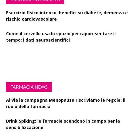
Esercizio fisico intenso: benefici su diabete, demenza e
rischio cardiovascolare
Come il cervello usa lo spazio per rappresentare il
tempo: i dati neuroscientifici
Succinato e digiuno intermittente: vantaggi su obesità
e disturbi cerebrali
FARMACIA NEWS
Al via la campagna Menopausa riscriviamo le regole: il
ruolo della farmacia
Drink Spiking: le farmacie scendono in campo per la
sensibilizzazione