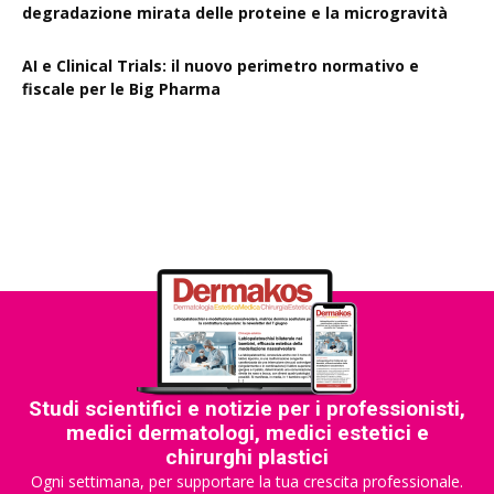
degradazione mirata delle proteine e la microgravità
AI e Clinical Trials: il nuovo perimetro normativo e
fiscale per le Big Pharma
Rapporto EPO 2025, diminuiscono i brevetti farmaceutici
Studi scientifici e notizie per i professionisti,
medici dermatologi, medici estetici e
chirurghi plastici
Ogni settimana, per supportare la tua crescita professionale.