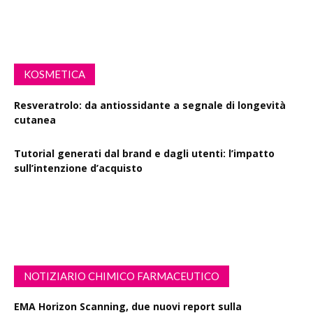
Defibrillatori in ogni farmacia: la proposta di legge
KOSMETICA
Resveratrolo: da antiossidante a segnale di longevità
cutanea
Tutorial generati dal brand e dagli utenti: l’impatto
sull’intenzione d’acquisto
Polisaccaride dalla fermentazione di passiflora contro i
danni fotoindotti dai raggi UVB
NOTIZIARIO CHIMICO FARMACEUTICO
EMA Horizon Scanning, due nuovi report sulla