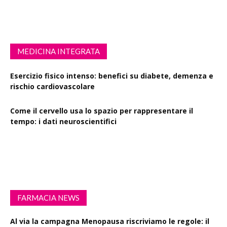
MEDICINA INTEGRATA
Esercizio fisico intenso: benefici su diabete, demenza e
rischio cardiovascolare
Come il cervello usa lo spazio per rappresentare il
tempo: i dati neuroscientifici
Succinato e digiuno intermittente: vantaggi su obesità
e disturbi cerebrali
FARMACIA NEWS
Al via la campagna Menopausa riscriviamo le regole: il