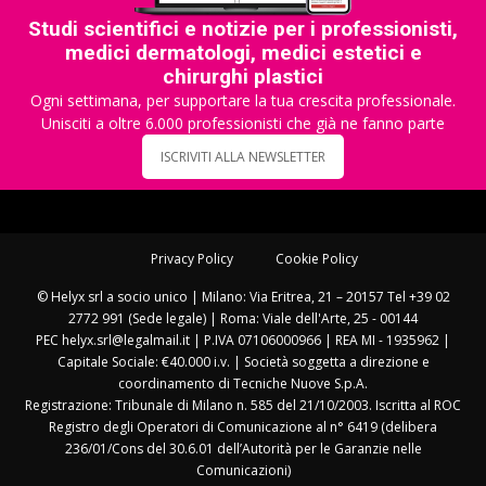
Studi scientifici e notizie per i professionisti,
medici dermatologi, medici estetici e
chirurghi plastici
Ogni settimana, per supportare la tua crescita professionale.
Unisciti a oltre 6.000 professionisti che già ne fanno parte
ISCRIVITI ALLA NEWSLETTER
Privacy Policy
Cookie Policy
© Helyx srl a socio unico | Milano: Via Eritrea, 21 – 20157 Tel +39 02
2772 991 (Sede legale) | Roma: Viale dell'Arte, 25 - 00144
PEC helyx.srl@legalmail.it | P.IVA 07106000966 | REA MI - 1935962 |
Capitale Sociale: €40.000 i.v. | Società soggetta a direzione e
coordinamento di Tecniche Nuove S.p.A.
Registrazione: Tribunale di Milano n. 585 del 21/10/2003. Iscritta al ROC
Registro degli Operatori di Comunicazione al n° 6419 (delibera
236/01/Cons del 30.6.01 dell’Autorità per le Garanzie nelle
Comunicazioni)