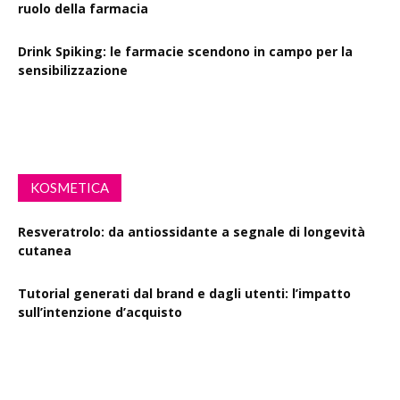
ruolo della farmacia
Drink Spiking: le farmacie scendono in campo per la
sensibilizzazione
Defibrillatori in ogni farmacia: la proposta di legge
KOSMETICA
Resveratrolo: da antiossidante a segnale di longevità
cutanea
Tutorial generati dal brand e dagli utenti: l’impatto
sull’intenzione d’acquisto
Polisaccaride dalla fermentazione di passiflora contro i
danni fotoindotti dai raggi UVB