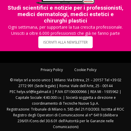
Studi scientifici e notizie per i professionisti,
medici dermatologi, medici estetici e
chirurghi plastici
Ogni settimana, per supportare la tua crescita professionale.
Unisciti a oltre 6.000 professionisti che già ne fanno parte
ISCRIVITI ALLA NEWSLETTER
Privacy Policy
Cookie Policy
© Helyx srl a socio unico | Milano: Via Eritrea, 21 – 20157 Tel +39 02
2772 991 (Sede legale) | Roma: Viale dell'Arte, 25 - 00144
PEC helyx.srl@legalmail.it | P.IVA 07106000966 | REA MI - 1935962 |
Capitale Sociale: €40.000 i.v. | Società soggetta a direzione e
coordinamento di Tecniche Nuove S.p.A.
Registrazione: Tribunale di Milano n. 585 del 21/10/2003. Iscritta al ROC
Registro degli Operatori di Comunicazione al n° 6419 (delibera
236/01/Cons del 30.6.01 dell’Autorità per le Garanzie nelle
Comunicazioni)