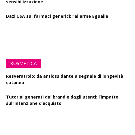
sensibilizzazione
Dazi USA sui farmaci generici: l’allarme Egualia
Al via la campagna Menopausa riscriviamo le regole: il
ruolo della farmacia
KOSMETICA
Resveratrolo: da antiossidante a segnale di longevità
cutanea
Tutorial generati dal brand e dagli utenti: l’impatto
sull’intenzione d’acquisto
Polisaccaride dalla fermentazione di passiflora contro i
danni fotoindotti dai raggi UVB