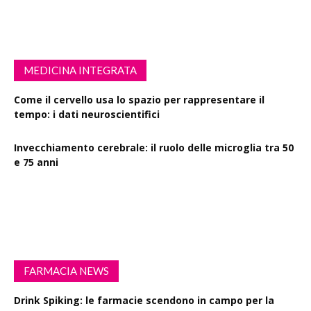
MEDICINA INTEGRATA
Come il cervello usa lo spazio per rappresentare il
tempo: i dati neuroscientifici
Invecchiamento cerebrale: il ruolo delle microglia tra 50
e 75 anni
Esercizio fisico intenso: benefici su diabete, demenza e
rischio cardiovascolare
FARMACIA NEWS
Drink Spiking: le farmacie scendono in campo per la