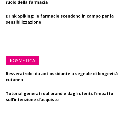
ruolo della farmacia
Drink Spiking: le farmacie scendono in campo per la
sensibilizzazione
Defibrillatori in ogni farmacia: la proposta di legge
KOSMETICA
Resveratrolo: da antiossidante a segnale di longevità
cutanea
Tutorial generati dal brand e dagli utenti: l’impatto
sull’intenzione d’acquisto
Polisaccaride dalla fermentazione di passiflora contro i
danni fotoindotti dai raggi UVB