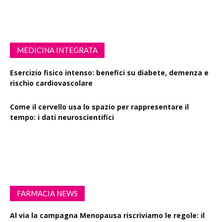
MEDICINA INTEGRATA
Esercizio fisico intenso: benefici su diabete, demenza e
rischio cardiovascolare
Come il cervello usa lo spazio per rappresentare il
tempo: i dati neuroscientifici
Succinato e digiuno intermittente: vantaggi su obesità
e disturbi cerebrali
FARMACIA NEWS
Al via la campagna Menopausa riscriviamo le regole: il