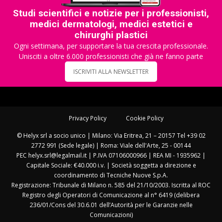
Studi scientifici e notizie per i professionisti,
medici dermatologi, medici estetici e
chirurghi plastici
Ogni settimana, per supportare la tua crescita professionale.
Unisciti a oltre 6.000 professionisti che già ne fanno parte
ISCRIVITI ALLA NEWSLETTER
Privacy Policy
Cookie Policy
© Helyx srl a socio unico | Milano: Via Eritrea, 21 – 20157 Tel +39 02
2772 991 (Sede legale) | Roma: Viale dell'Arte, 25 - 00144
PEC helyx.srl@legalmail.it | P.IVA 07106000966 | REA MI - 1935962 |
Capitale Sociale: €40.000 i.v. | Società soggetta a direzione e
coordinamento di Tecniche Nuove S.p.A.
Registrazione: Tribunale di Milano n. 585 del 21/10/2003. Iscritta al ROC
Registro degli Operatori di Comunicazione al n° 6419 (delibera
236/01/Cons del 30.6.01 dell’Autorità per le Garanzie nelle
Comunicazioni)