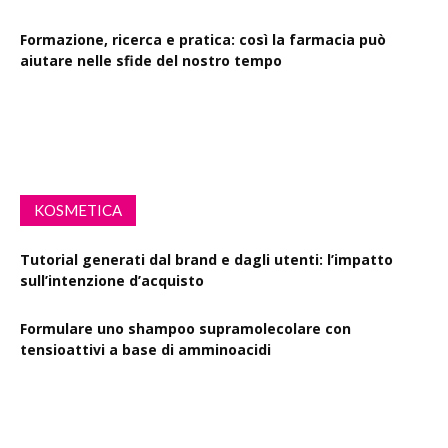
Formazione, ricerca e pratica: così la farmacia può
aiutare nelle sfide del nostro tempo
Drink Spiking: le farmacie scendono in campo per la
sensibilizzazione
KOSMETICA
Tutorial generati dal brand e dagli utenti: l’impatto
sull’intenzione d’acquisto
Formulare uno shampoo supramolecolare con
tensioattivi a base di amminoacidi
Resveratrolo: da antiossidante a segnale di longevità
cutanea