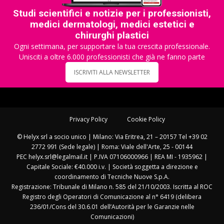
Studi scientifici e notizie per i professionisti,
medici dermatologi, medici estetici e
chirurghi plastici
Ogni settimana, per supportare la tua crescita professionale.
Unisciti a oltre 6.000 professionisti che già ne fanno parte
ISCRIVITI ALLA NEWSLETTER
Privacy Policy
Cookie Policy
© Helyx srl a socio unico | Milano: Via Eritrea, 21 – 20157 Tel +39 02
2772 991 (Sede legale) | Roma: Viale dell'Arte, 25 - 00144
PEC helyx.srl@legalmail.it | P.IVA 07106000966 | REA MI - 1935962 |
Capitale Sociale: €40.000 i.v. | Società soggetta a direzione e
coordinamento di Tecniche Nuove S.p.A.
Registrazione: Tribunale di Milano n. 585 del 21/10/2003. Iscritta al ROC
Registro degli Operatori di Comunicazione al n° 6419 (delibera
236/01/Cons del 30.6.01 dell’Autorità per le Garanzie nelle
Comunicazioni)