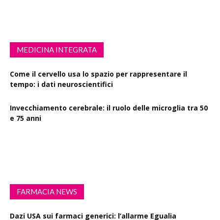
MEDICINA INTEGRATA
Come il cervello usa lo spazio per rappresentare il
tempo: i dati neuroscientifici
Invecchiamento cerebrale: il ruolo delle microglia tra 50
e 75 anni
Esercizio fisico intenso: benefici su diabete, demenza e
rischio cardiovascolare
FARMACIA NEWS
Dazi USA sui farmaci generici: l’allarme Egualia