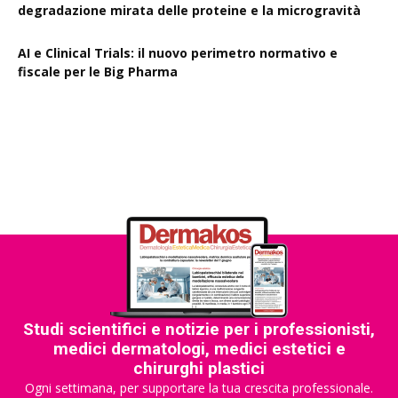
degradazione mirata delle proteine e la microgravità
AI e Clinical Trials: il nuovo perimetro normativo e
fiscale per le Big Pharma
Rapporto EPO 2025, diminuiscono i brevetti farmaceutici
Studi scientifici e notizie per i professionisti,
medici dermatologi, medici estetici e
chirurghi plastici
Ogni settimana, per supportare la tua crescita professionale.