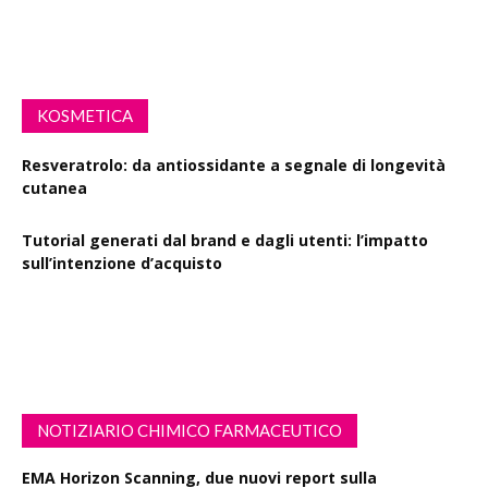
ruolo della farmacia
KOSMETICA
Resveratrolo: da antiossidante a segnale di longevità
cutanea
Tutorial generati dal brand e dagli utenti: l’impatto
sull’intenzione d’acquisto
Polisaccaride dalla fermentazione di passiflora contro i
danni fotoindotti dai raggi UVB
NOTIZIARIO CHIMICO FARMACEUTICO
EMA Horizon Scanning, due nuovi report sulla