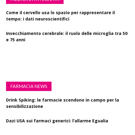
Come il cervello usa lo spazio per rappresentare il
tempo: i dati neuroscientifici
Invecchiamento cerebrale: il ruolo delle microglia tra 50
e 75 anni
Esercizio fisico intenso: benefici su diabete, demenza e
rischio cardiovascolare
FARMACIA NEWS
Drink Spiking: le farmacie scendono in campo per la
sensibilizzazione
Dazi USA sui farmaci generici: l’allarme Egualia
Al via la campagna Menopausa riscriviamo le regole: il