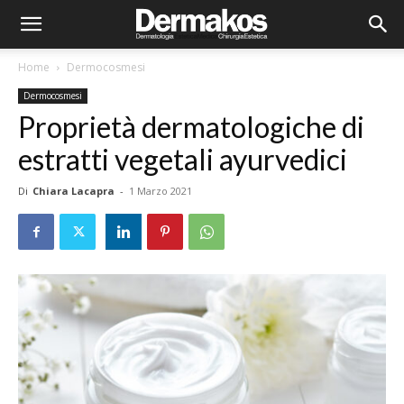
Home
Dermocosmesi
Dermocosmesi
Proprietà dermatologiche di
estratti vegetali ayurvedici
Di
Chiara Lacapra
-
1 Marzo 2021