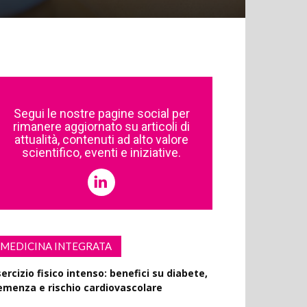
Segui le nostre pagine social per
rimanere aggiornato su articoli di
attualità, contenuti ad alto valore
scientifico, eventi e iniziative.
MEDICINA INTEGRATA
ercizio fisico intenso: benefici su diabete,
emenza e rischio cardiovascolare