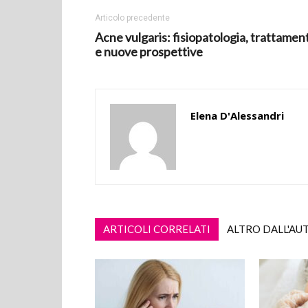
Articolo precedente
Acne vulgaris: fisiopatologia, trattament
e nuove prospettive
Elena D'Alessandri
ARTICOLI CORRELATI
ALTRO DALL'AU