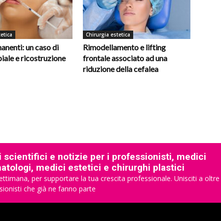
etica
Chirurgia estetica
manenti: un caso di
Rimodellamento e lifting
biale e ricostruzione
frontale associato ad una
riduzione della cefalea
 scientifici e notizie per i professionisti, medici
tologi, medici estetici e chirurghi plastici
ettimana, per supportare la tua crescita professionale. Unisciti a oltre
sionisti che già ne fanno parte