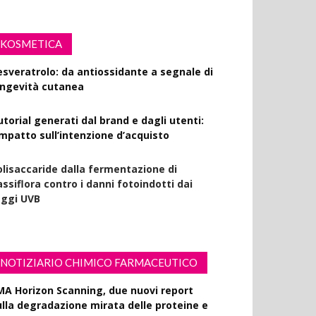
KOSMETICA
esveratrolo: da antiossidante a segnale di
ongevità cutanea
utorial generati dal brand e dagli utenti:
’impatto sull’intenzione d’acquisto
olisaccaride dalla fermentazione di
ssiflora contro i danni fotoindotti dai
aggi UVB
NOTIZIARIO CHIMICO FARMACEUTICO
MA Horizon Scanning, due nuovi report
ulla degradazione mirata delle proteine e