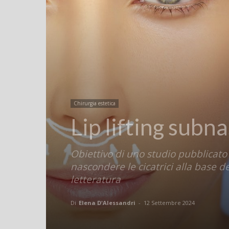
Chirurgia estetica
Lip lifting subna
Obiettivo di uno studio pubblicato 
nascondere le cicatrici alla base de
letteratura
Di
Elena D'Alessandri
-
12 Settembre 2024