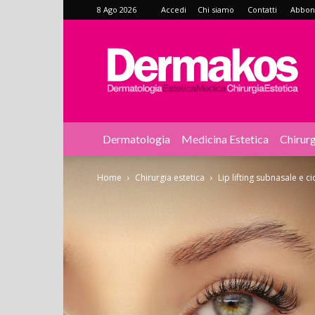
8 Ago 2026
Accedi
Chi siamo
Contatti
Abbonat
Dermakos
Dermatologia
Medicina Estetica
Chirurg
Home
Chirurgia estetica
Lip lifting subnasale e cic