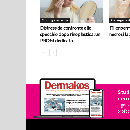
Chirurgia estetica
Chirurgia est
Distress da confronto allo
Filler per
specchio dopo rinoplastica: un
necrosi la
PROM dedicato
Studi
derma
Ogni s
profes