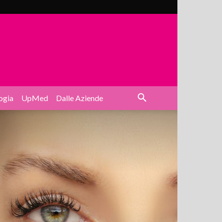
ogia
UpMed
Dalle Aziende