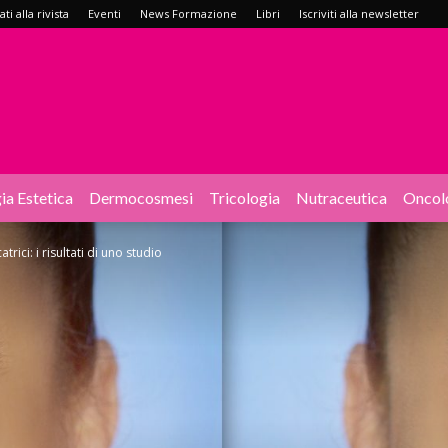
i alla rivista
Eventi
News Formazione
Libri
Iscriviti alla newsletter
ia Estetica
Dermocosmesi
Tricologia
Nutraceutica
Oncol
atrici: i risultati di uno studio