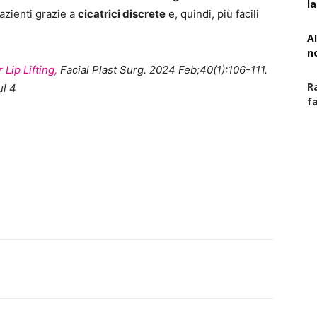
l
azienti grazie a
cicatrici discrete
e, quindi, più facili
AI
n
 Lip Lifting,
Facial Plast Surg. 2024 Feb;40(1):106-111.
R
ul 4
f