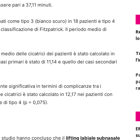
sere pari a 37,11 minuti.
inati come tipo 3 (bianco scuro) in 18 pazienti e tipo 4
classificazione di Fitzpatrick. Il periodo medio di
R
l
T
 medio delle cicatrici dei pazienti è stato calcolato in
l
casi primari è stato di 11,14 e quello dei casi secondari
P
pa
nte significativa in termini di complicanze tra i
r
 cicatrici è stato calcolato in 12,17 nei pazienti con
e di tipo 4 (p = 0,075).
E
s
llo studio hanno concluso che il
lifting labiale subnasale