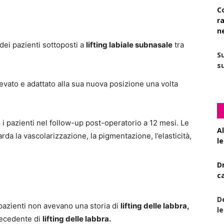
C
r
n
e dei pazienti sottoposti a
lifting labiale subnasale
tra
S
su
ollevato e adattato alla sua nuova posizione una volta
 i pazienti nel follow-up post-operatorio a 12 mesi. Le
A
rda la vascolarizzazione, la pigmentazione, l’elasticità,
le
D
c
De
 pazienti non avevano una storia di
lifting delle labbra,
l
recedente di
lifting delle labbra.