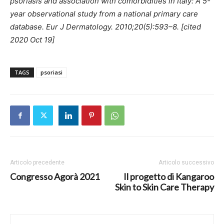
psoriasis and association with comorbidities in Italy: A 5-
year observational study from a national primary care
database. Eur J Dermatology. 2010;20(5):593–8. [cited
2020 Oct 19]
TAGS
psoriasi
Articolo precedente
Articolo successivo
Congresso Agorà 2021
Il progetto di Kangaroo
Skin to Skin Care Therapy