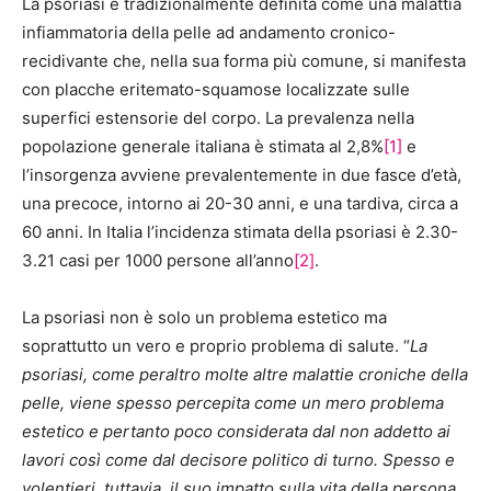
La psoriasi è tradizionalmente definita come una malattia
infiammatoria della pelle ad andamento cronico-
recidivante che, nella sua forma più comune, si manifesta
con placche eritemato-squamose localizzate sulle
superfici estensorie del corpo. La prevalenza nella
popolazione generale italiana è stimata al 2,8%
[1]
e
l’insorgenza avviene prevalentemente in due fasce d’età,
una precoce, intorno ai 20-30 anni, e una tardiva, circa a
60 anni. In Italia l’incidenza stimata della psoriasi è 2.30-
3.21 casi per 1000 persone all’anno
[2]
.
La psoriasi non è solo un problema estetico ma
soprattutto un vero e proprio problema di salute. “
La
psoriasi, come peraltro molte altre malattie croniche della
pelle, viene spesso percepita come un mero problema
estetico e pertanto poco considerata dal non addetto ai
lavori così come dal decisore politico di turno. Spesso e
volentieri, tuttavia, il suo impatto sulla vita della persona