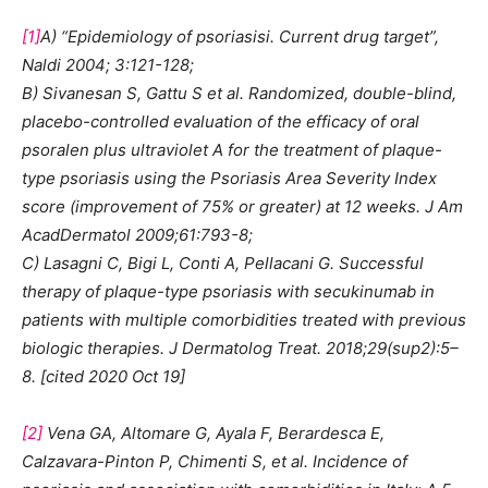
[1]
A) “Epidemiology of psoriasisi. Current drug target”,
Naldi 2004; 3:121-128;
B) Sivanesan S, Gattu S et al. Randomized, double-blind,
placebo-controlled evaluation of the efficacy of oral
psoralen plus ultraviolet A for the treatment of plaque-
type psoriasis using the Psoriasis Area Severity Index
score (improvement of 75% or greater) at 12 weeks. J Am
AcadDermatol 2009;61:793-8;
C) Lasagni C, Bigi L, Conti A, Pellacani G. Successful
therapy of plaque-type psoriasis with secukinumab in
patients with multiple comorbidities treated with previous
biologic therapies. J Dermatolog Treat. 2018;29(sup2):5–
8. [cited 2020 Oct 19]
[2]
Vena GA, Altomare G, Ayala F, Berardesca E,
Calzavara-Pinton P, Chimenti S, et al. Incidence of