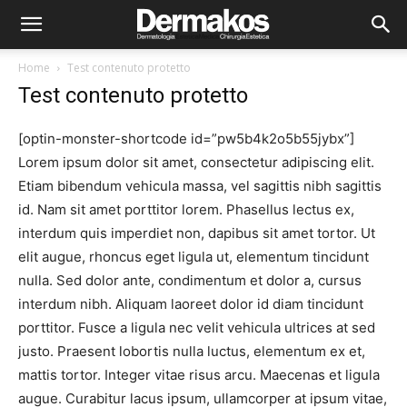
Home
Test contenuto protetto
Test contenuto protetto
[optin-monster-shortcode id=”pw5b4k2o5b55jybx”]
Lorem ipsum dolor sit amet, consectetur adipiscing elit.
Etiam bibendum vehicula massa, vel sagittis nibh sagittis
id. Nam sit amet porttitor lorem. Phasellus lectus ex,
interdum quis imperdiet non, dapibus sit amet tortor. Ut
elit augue, rhoncus eget ligula ut, elementum tincidunt
nulla. Sed dolor ante, condimentum et dolor a, cursus
interdum nibh. Aliquam laoreet dolor id diam tincidunt
porttitor. Fusce a ligula nec velit vehicula ultrices at sed
justo. Praesent lobortis nulla luctus, elementum ex et,
mattis tortor. Integer vitae risus arcu. Maecenas et ligula
augue. Curabitur lacus ipsum, ullamcorper at ipsum vitae,