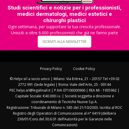
Studi scientifici e notizie per i professionisti,
medici dermatologi, medici estetici e
chirurghi plastici
Ogni settimana, per supportare la tua crescita professionale.
Unisciti a oltre 6.000 professionisti che già ne fanno parte
ISCRIVITI ALLA NEWSLETTER
Privacy Policy
Cookie Policy
© Helyx srl a socio unico | Milano: Via Eritrea, 21 – 20157 Tel +39 02
2772 991 (Sede legale) | Roma: Viale dell'Arte, 25 - 00144
PEC helyx.srl@legalmail.it | P.IVA 07106000966 | REA MI - 1935962 |
Capitale Sociale: €40.000 i.v. | Società soggetta a direzione e
coordinamento di Tecniche Nuove S.p.A.
Registrazione: Tribunale di Milano n. 585 del 21/10/2003. Iscritta al ROC
Registro degli Operatori di Comunicazione al n° 6419 (delibera
236/01/Cons del 30.6.01 dell’Autorità per le Garanzie nelle
Comunicazioni)