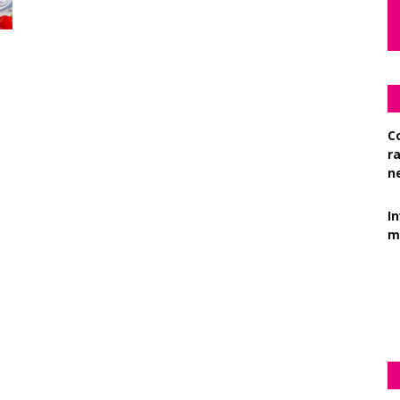
C
r
n
I
mi
Es
d