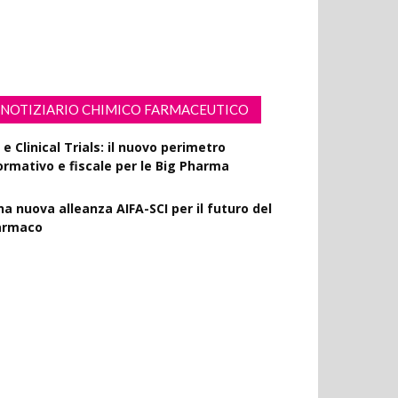
esveratrolo: da antiossidante a segnale di
ongevità cutanea
NOTIZIARIO CHIMICO FARMACEUTICO
 e Clinical Trials: il nuovo perimetro
ormativo e fiscale per le Big Pharma
na nuova alleanza AIFA-SCI per il futuro del
armaco
MA Horizon Scanning, due nuovi report
ulla degradazione mirata delle proteine e
a microgravità