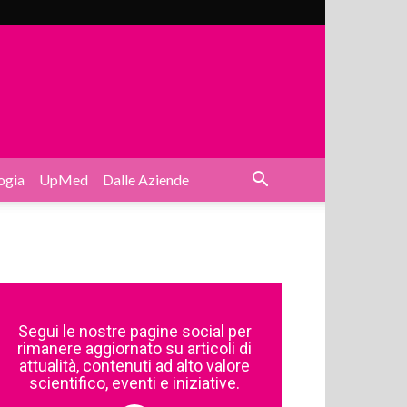
ogia
UpMed
Dalle Aziende
Segui le nostre pagine social per
rimanere aggiornato su articoli di
attualità, contenuti ad alto valore
scientifico, eventi e iniziative.