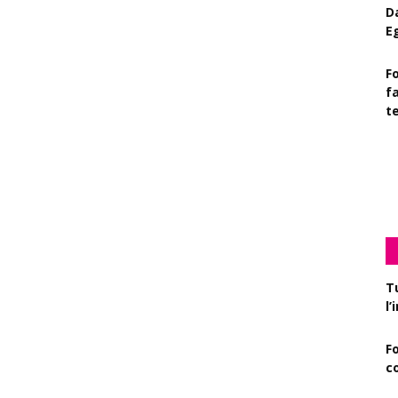
D
E
Fo
f
t
D
c
T
l
F
c