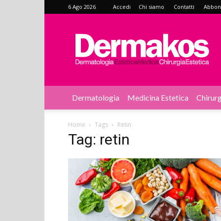
6 Ago 2026
Accedi
Chi siamo
Contatti
Abbonat
Dermakos
Dermatologia
Medicina Estetica
Chirurg
Home
Tags
Retin
Tag: retin