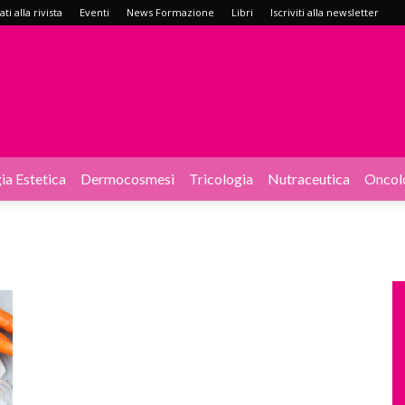
i alla rivista
Eventi
News Formazione
Libri
Iscriviti alla newsletter
ia Estetica
Dermocosmesi
Tricologia
Nutraceutica
Oncol