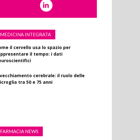
MEDICINA INTEGRATA
ome il cervello usa lo spazio per
appresentare il tempo: i dati
euroscientifici
nvecchiamento cerebrale: il ruolo delle
croglia tra 50 e 75 anni
ercizio fisico intenso: benefici su diabete,
emenza e rischio cardiovascolare
FARMACIA NEWS