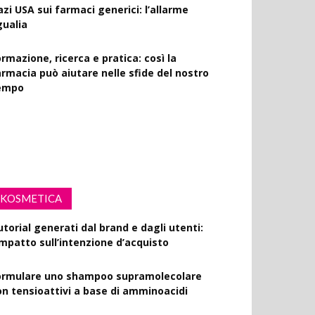
azi USA sui farmaci generici: l’allarme
gualia
rmazione, ricerca e pratica: così la
armacia può aiutare nelle sfide del nostro
empo
rink Spiking: le farmacie scendono in
ampo per la sensibilizzazione
KOSMETICA
utorial generati dal brand e dagli utenti:
’impatto sull’intenzione d’acquisto
ormulare uno shampoo supramolecolare
on tensioattivi a base di amminoacidi