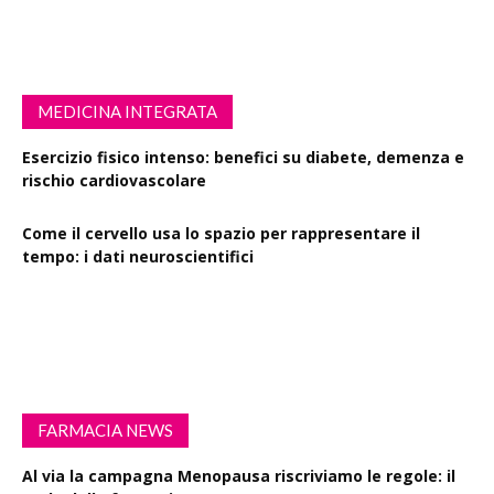
MEDICINA INTEGRATA
Esercizio fisico intenso: benefici su diabete, demenza e
rischio cardiovascolare
Come il cervello usa lo spazio per rappresentare il
tempo: i dati neuroscientifici
Succinato e digiuno intermittente: vantaggi su obesità
e disturbi cerebrali
FARMACIA NEWS
Al via la campagna Menopausa riscriviamo le regole: il