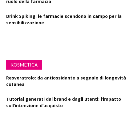
ruolo della farmacia
Drink Spiking: le farmacie scendono in campo per la
sensibilizzazione
Defibrillatori in ogni farmacia: la proposta di legge
KOSMETICA
Resveratrolo: da antiossidante a segnale di longevità
cutanea
Tutorial generati dal brand e dagli utenti: l’impatto
sull’intenzione d’acquisto
Polisaccaride dalla fermentazione di passiflora contro i
danni fotoindotti dai raggi UVB