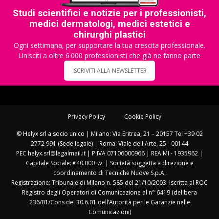
Studi scientifici e notizie per i professionisti,
medici dermatologi, medici estetici e
chirurghi plastici
Ogni settimana, per supportare la tua crescita professionale.
Unisciti a oltre 6.000 professionisti che già ne fanno parte
ISCRIVITI ALLA NEWSLETTER
Privacy Policy
Cookie Policy
© Helyx srl a socio unico | Milano: Via Eritrea, 21 – 20157 Tel +39 02
2772 991 (Sede legale) | Roma: Viale dell'Arte, 25 - 00144
PEC helyx.srl@legalmail.it | P.IVA 07106000966 | REA MI - 1935962 |
Capitale Sociale: €40.000 i.v. | Società soggetta a direzione e
coordinamento di Tecniche Nuove S.p.A.
Registrazione: Tribunale di Milano n. 585 del 21/10/2003. Iscritta al ROC
Registro degli Operatori di Comunicazione al n° 6419 (delibera
236/01/Cons del 30.6.01 dell’Autorità per le Garanzie nelle
Comunicazioni)