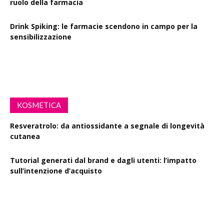
ruolo della farmacia
Drink Spiking: le farmacie scendono in campo per la
sensibilizzazione
Defibrillatori in ogni farmacia: la proposta di legge
KOSMETICA
Resveratrolo: da antiossidante a segnale di longevità
cutanea
Tutorial generati dal brand e dagli utenti: l’impatto
sull’intenzione d’acquisto
Polisaccaride dalla fermentazione di passiflora contro i
danni fotoindotti dai raggi UVB