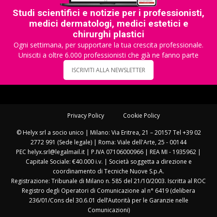
Studi scientifici e notizie per i professionisti,
medici dermatologi, medici estetici e
chirurghi plastici
Ogni settimana, per supportare la tua crescita professionale.
Unisciti a oltre 6.000 professionisti che già ne fanno parte
ISCRIVITI ALLA NEWSLETTER
Privacy Policy
Cookie Policy
© Helyx srl a socio unico | Milano: Via Eritrea, 21 – 20157 Tel +39 02
2772 991 (Sede legale) | Roma: Viale dell'Arte, 25 - 00144
PEC helyx.srl@legalmail.it | P.IVA 07106000966 | REA MI - 1935962 |
Capitale Sociale: €40.000 i.v. | Società soggetta a direzione e
coordinamento di Tecniche Nuove S.p.A.
Registrazione: Tribunale di Milano n. 585 del 21/10/2003. Iscritta al ROC
Registro degli Operatori di Comunicazione al n° 6419 (delibera
236/01/Cons del 30.6.01 dell’Autorità per le Garanzie nelle
Comunicazioni)