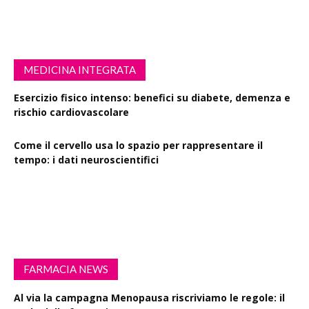
MEDICINA INTEGRATA
Esercizio fisico intenso: benefici su diabete, demenza e
rischio cardiovascolare
Come il cervello usa lo spazio per rappresentare il
tempo: i dati neuroscientifici
Succinato e digiuno intermittente: vantaggi su obesità
e disturbi cerebrali
FARMACIA NEWS
Al via la campagna Menopausa riscriviamo le regole: il