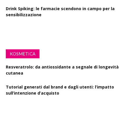
Drink Spiking: le farmacie scendono in campo per la
sensibilizzazione
Defibrillatori in ogni farmacia: la proposta di legge
KOSMETICA
Resveratrolo: da antiossidante a segnale di longevità
cutanea
Tutorial generati dal brand e dagli utenti: l’impatto
sull’intenzione d’acquisto
Polisaccaride dalla fermentazione di passiflora contro i
danni fotoindotti dai raggi UVB