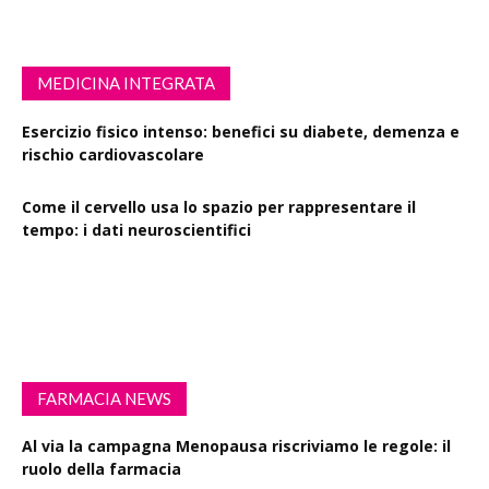
MEDICINA INTEGRATA
Esercizio fisico intenso: benefici su diabete, demenza e
rischio cardiovascolare
Come il cervello usa lo spazio per rappresentare il
tempo: i dati neuroscientifici
Succinato e digiuno intermittente: vantaggi su obesità
e disturbi cerebrali
FARMACIA NEWS
Al via la campagna Menopausa riscriviamo le regole: il
ruolo della farmacia