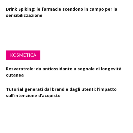
Drink Spiking: le farmacie scendono in campo per la
sensibilizzazione
Defibrillatori in ogni farmacia: la proposta di legge
KOSMETICA
Resveratrolo: da antiossidante a segnale di longevità
cutanea
Tutorial generati dal brand e dagli utenti: l’impatto
sull’intenzione d’acquisto
Polisaccaride dalla fermentazione di passiflora contro i
danni fotoindotti dai raggi UVB