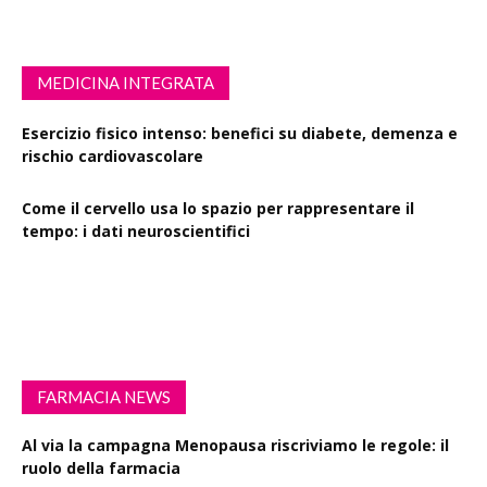
MEDICINA INTEGRATA
Esercizio fisico intenso: benefici su diabete, demenza e
rischio cardiovascolare
Come il cervello usa lo spazio per rappresentare il
tempo: i dati neuroscientifici
Succinato e digiuno intermittente: vantaggi su obesità
e disturbi cerebrali
FARMACIA NEWS
Al via la campagna Menopausa riscriviamo le regole: il
ruolo della farmacia