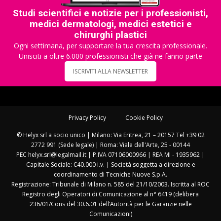
Studi scientifici e notizie per i professionisti,
medici dermatologi, medici estetici e
chirurghi plastici
Ogni settimana, per supportare la tua crescita professionale.
Unisciti a oltre 6.000 professionisti che già ne fanno parte
ISCRIVITI ALLA NEWSLETTER
Privacy Policy
Cookie Policy
© Helyx srl a socio unico | Milano: Via Eritrea, 21 – 20157 Tel +39 02
2772 991 (Sede legale) | Roma: Viale dell'Arte, 25 - 00144
PEC helyx.srl@legalmail.it | P.IVA 07106000966 | REA MI - 1935962 |
Capitale Sociale: €40.000 i.v. | Società soggetta a direzione e
coordinamento di Tecniche Nuove S.p.A.
Registrazione: Tribunale di Milano n. 585 del 21/10/2003. Iscritta al ROC
Registro degli Operatori di Comunicazione al n° 6419 (delibera
236/01/Cons del 30.6.01 dell’Autorità per le Garanzie nelle
Comunicazioni)