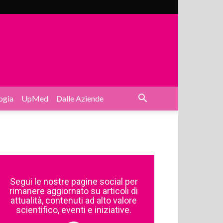
ogia
UpMed
Dalle Aziende
Segui le nostre pagine social per
rimanere aggiornato su articoli di
attualità, contenuti ad alto valore
scientifico, eventi e iniziative.