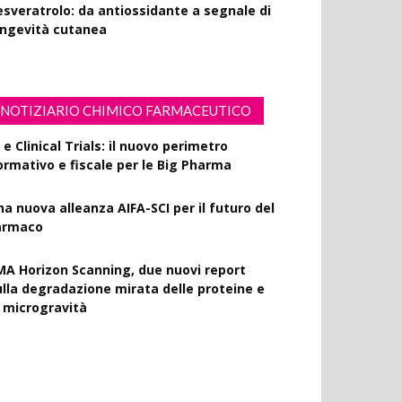
esveratrolo: da antiossidante a segnale di
ongevità cutanea
NOTIZIARIO CHIMICO FARMACEUTICO
 e Clinical Trials: il nuovo perimetro
ormativo e fiscale per le Big Pharma
na nuova alleanza AIFA-SCI per il futuro del
armaco
MA Horizon Scanning, due nuovi report
ulla degradazione mirata delle proteine e
a microgravità