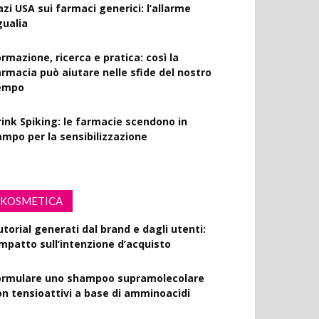
azi USA sui farmaci generici: l’allarme
gualia
rmazione, ricerca e pratica: così la
armacia può aiutare nelle sfide del nostro
empo
rink Spiking: le farmacie scendono in
ampo per la sensibilizzazione
KOSMETICA
utorial generati dal brand e dagli utenti:
’impatto sull’intenzione d’acquisto
ormulare uno shampoo supramolecolare
on tensioattivi a base di amminoacidi