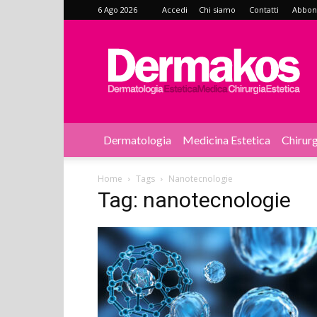
6 Ago 2026
Accedi
Chi siamo
Contatti
Abbonat
Dermakos
Dermatologia
Medicina Estetica
Chirurg
Home
Tags
Nanotecnologie
Tag: nanotecnologie