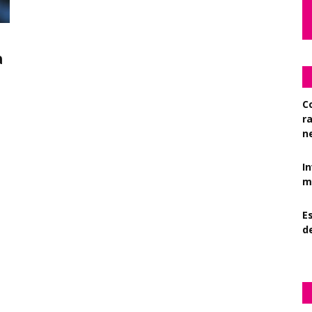
a
C
r
n
I
mi
Es
d