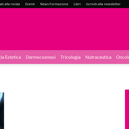
i alla rivista
Eventi
News Formazione
Libri
Iscriviti alla newsletter
ia Estetica
Dermocosmesi
Tricologia
Nutraceutica
Oncol