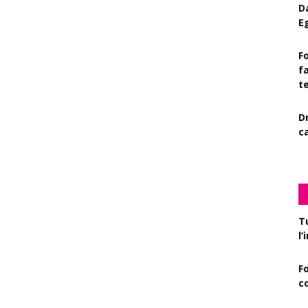
D
E
Fo
f
t
D
c
T
l
F
c