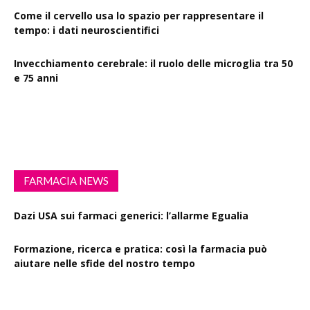
Come il cervello usa lo spazio per rappresentare il
tempo: i dati neuroscientifici
Invecchiamento cerebrale: il ruolo delle microglia tra 50
e 75 anni
Esercizio fisico intenso: benefici su diabete, demenza e
rischio cardiovascolare
FARMACIA NEWS
Dazi USA sui farmaci generici: l’allarme Egualia
Formazione, ricerca e pratica: così la farmacia può
aiutare nelle sfide del nostro tempo
Drink Spiking: le farmacie scendono in campo per la
sensibilizzazione