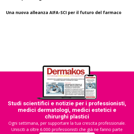
Una nuova alleanza AIFA-SCI per il futuro del farmaco
EMA Horizon Scanning, due nuovi report sulla
degradazione mirata delle proteine e la microgravità
Studi scientifici e notizie per i professionisti,
medici dermatologi, medici estetici e
chirurghi plastici
Ogni settimana, per supportare la tua crescita professionale.
Unisciti a oltre 6.000 professionisti che già ne fanno parte