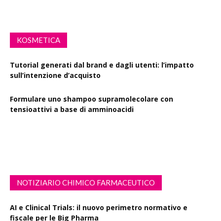
KOSMETICA
Tutorial generati dal brand e dagli utenti: l’impatto
sull’intenzione d’acquisto
Formulare uno shampoo supramolecolare con
tensioattivi a base di amminoacidi
Resveratrolo: da antiossidante a segnale di longevità
cutanea
NOTIZIARIO CHIMICO FARMACEUTICO
AI e Clinical Trials: il nuovo perimetro normativo e
fiscale per le Big Pharma