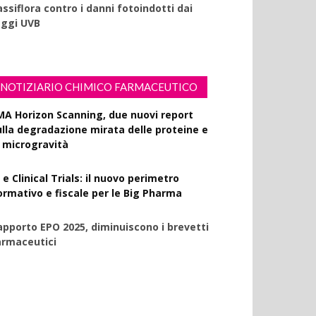
ssiflora contro i danni fotoindotti dai
aggi UVB
NOTIZIARIO CHIMICO FARMACEUTICO
MA Horizon Scanning, due nuovi report
ulla degradazione mirata delle proteine e
a microgravità
 e Clinical Trials: il nuovo perimetro
ormativo e fiscale per le Big Pharma
apporto EPO 2025, diminuiscono i brevetti
armaceutici