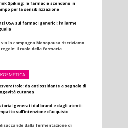
rink Spiking: le farmacie scendono in
ampo per la sensibilizzazione
azi USA sui farmaci generici: l’allarme
gualia
l via la campagna Menopausa riscriviamo
 regole: il ruolo della farmacia
KOSMETICA
esveratrolo: da antiossidante a segnale di
ongevità cutanea
utorial generati dal brand e dagli utenti:
’impatto sull’intenzione d’acquisto
olisaccaride dalla fermentazione di