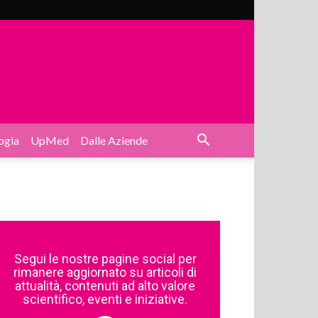
ogia
UpMed
Dalle Aziende
Segui le nostre pagine social per
rimanere aggiornato su articoli di
attualità, contenuti ad alto valore
scientifico, eventi e iniziative.