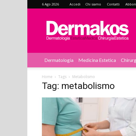
6 Ago 2026
Accedi
Chi siamo
Contatti
Abbonat
Dermakos
Dermatologia
Medicina Estetica
Chirurg
Home
Tags
Metabolismo
Tag: metabolismo