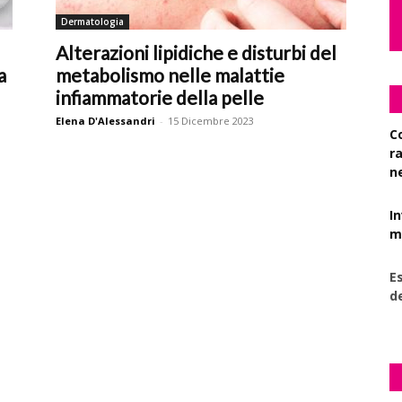
Dermatologia
Alterazioni lipidiche e disturbi del
a
metabolismo nelle malattie
infiammatorie della pelle
Elena D'Alessandri
-
15 Dicembre 2023
C
r
n
I
mi
Es
d