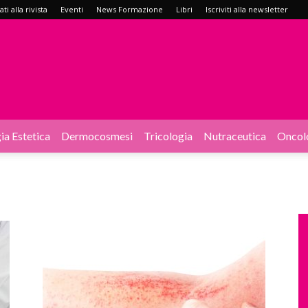
i alla rivista
Eventi
News Formazione
Libri
Iscriviti alla newsletter
ia Estetica
Dermocosmesi
Tricologia
Nutraceutica
Oncol