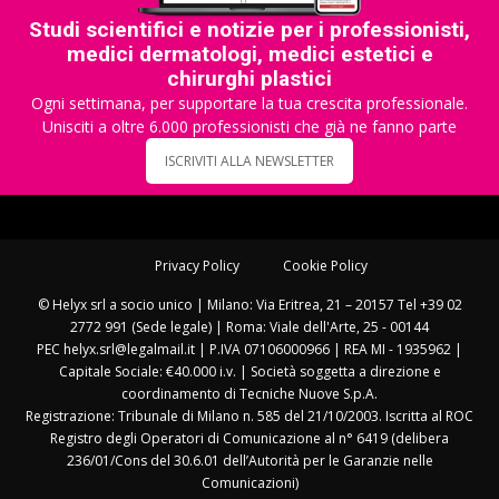
Studi scientifici e notizie per i professionisti,
medici dermatologi, medici estetici e
chirurghi plastici
Ogni settimana, per supportare la tua crescita professionale.
Unisciti a oltre 6.000 professionisti che già ne fanno parte
ISCRIVITI ALLA NEWSLETTER
Privacy Policy
Cookie Policy
© Helyx srl a socio unico | Milano: Via Eritrea, 21 – 20157 Tel +39 02
2772 991 (Sede legale) | Roma: Viale dell'Arte, 25 - 00144
PEC helyx.srl@legalmail.it | P.IVA 07106000966 | REA MI - 1935962 |
Capitale Sociale: €40.000 i.v. | Società soggetta a direzione e
coordinamento di Tecniche Nuove S.p.A.
Registrazione: Tribunale di Milano n. 585 del 21/10/2003. Iscritta al ROC
Registro degli Operatori di Comunicazione al n° 6419 (delibera
236/01/Cons del 30.6.01 dell’Autorità per le Garanzie nelle
Comunicazioni)