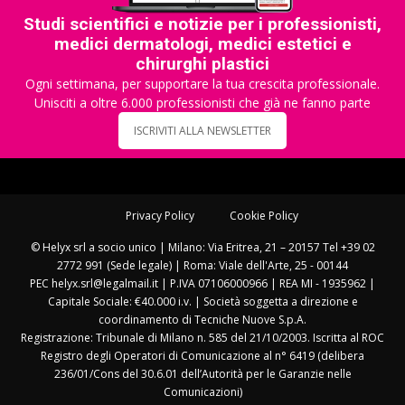
Studi scientifici e notizie per i professionisti,
medici dermatologi, medici estetici e
chirurghi plastici
Ogni settimana, per supportare la tua crescita professionale.
Unisciti a oltre 6.000 professionisti che già ne fanno parte
ISCRIVITI ALLA NEWSLETTER
Privacy Policy
Cookie Policy
© Helyx srl a socio unico | Milano: Via Eritrea, 21 – 20157 Tel +39 02
2772 991 (Sede legale) | Roma: Viale dell'Arte, 25 - 00144
PEC helyx.srl@legalmail.it | P.IVA 07106000966 | REA MI - 1935962 |
Capitale Sociale: €40.000 i.v. | Società soggetta a direzione e
coordinamento di Tecniche Nuove S.p.A.
Registrazione: Tribunale di Milano n. 585 del 21/10/2003. Iscritta al ROC
Registro degli Operatori di Comunicazione al n° 6419 (delibera
236/01/Cons del 30.6.01 dell’Autorità per le Garanzie nelle
Comunicazioni)