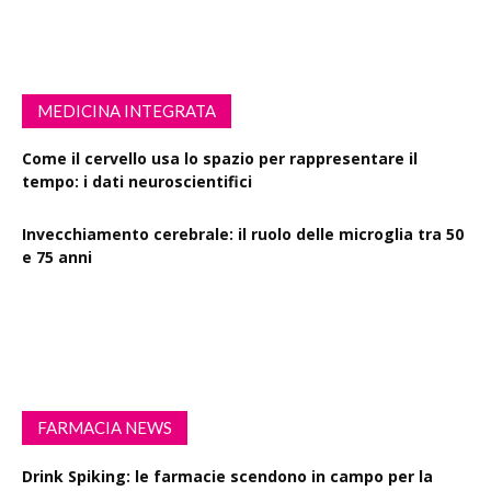
MEDICINA INTEGRATA
Come il cervello usa lo spazio per rappresentare il
tempo: i dati neuroscientifici
Invecchiamento cerebrale: il ruolo delle microglia tra 50
e 75 anni
Esercizio fisico intenso: benefici su diabete, demenza e
rischio cardiovascolare
FARMACIA NEWS
Drink Spiking: le farmacie scendono in campo per la