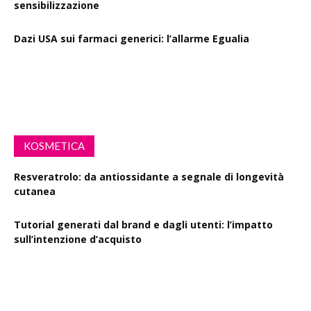
sensibilizzazione
Dazi USA sui farmaci generici: l’allarme Egualia
Al via la campagna Menopausa riscriviamo le regole: il
ruolo della farmacia
KOSMETICA
Resveratrolo: da antiossidante a segnale di longevità
cutanea
Tutorial generati dal brand e dagli utenti: l’impatto
sull’intenzione d’acquisto
Polisaccaride dalla fermentazione di passiflora contro i
danni fotoindotti dai raggi UVB