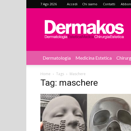
7 Ago 2026
Accedi
Chi siamo
Contatti
Abbonat
Dermakos
Dermatologia
Medicina Estetica
Chirurg
Home
Tags
Maschere
Tag: maschere