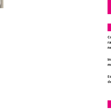
C
r
n
I
mi
Es
d