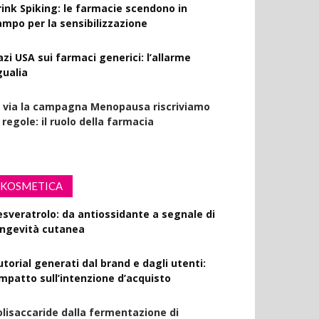
rink Spiking: le farmacie scendono in
ampo per la sensibilizzazione
azi USA sui farmaci generici: l’allarme
gualia
l via la campagna Menopausa riscriviamo
 regole: il ruolo della farmacia
KOSMETICA
esveratrolo: da antiossidante a segnale di
ongevità cutanea
utorial generati dal brand e dagli utenti:
’impatto sull’intenzione d’acquisto
olisaccaride dalla fermentazione di