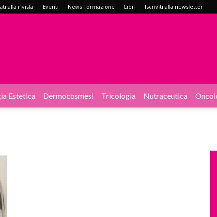
i alla rivista
Eventi
News Formazione
Libri
Iscriviti alla newsletter
ia Estetica
Dermocosmesi
Tricologia
Nutraceutica
Oncol