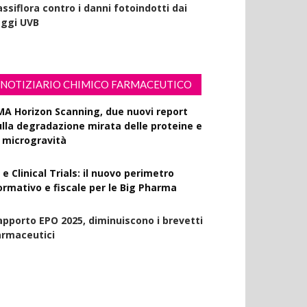
ssiflora contro i danni fotoindotti dai
aggi UVB
NOTIZIARIO CHIMICO FARMACEUTICO
MA Horizon Scanning, due nuovi report
ulla degradazione mirata delle proteine e
a microgravità
 e Clinical Trials: il nuovo perimetro
ormativo e fiscale per le Big Pharma
apporto EPO 2025, diminuiscono i brevetti
armaceutici