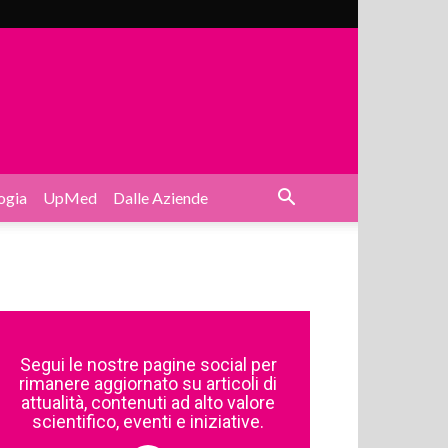
ogia
UpMed
Dalle Aziende
Segui le nostre pagine social per
rimanere aggiornato su articoli di
attualità, contenuti ad alto valore
scientifico, eventi e iniziative.