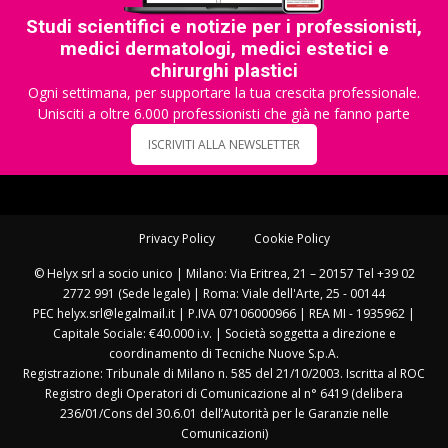
Studi scientifici e notizie per i professionisti,
medici dermatologi, medici estetici e
chirurghi plastici
Ogni settimana, per supportare la tua crescita professionale.
Unisciti a oltre 6.000 professionisti che già ne fanno parte
ISCRIVITI ALLA NEWSLETTER
Privacy Policy
Cookie Policy
© Helyx srl a socio unico | Milano: Via Eritrea, 21 – 20157 Tel +39 02
2772 991 (Sede legale) | Roma: Viale dell'Arte, 25 - 00144
PEC helyx.srl@legalmail.it | P.IVA 07106000966 | REA MI - 1935962 |
Capitale Sociale: €40.000 i.v. | Società soggetta a direzione e
coordinamento di Tecniche Nuove S.p.A.
Registrazione: Tribunale di Milano n. 585 del 21/10/2003. Iscritta al ROC
Registro degli Operatori di Comunicazione al n° 6419 (delibera
236/01/Cons del 30.6.01 dell’Autorità per le Garanzie nelle
Comunicazioni)