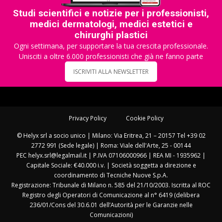
Studi scientifici e notizie per i professionisti,
medici dermatologi, medici estetici e
chirurghi plastici
Ogni settimana, per supportare la tua crescita professionale.
Unisciti a oltre 6.000 professionisti che già ne fanno parte
ISCRIVITI ALLA NEWSLETTER
Privacy Policy
Cookie Policy
© Helyx srl a socio unico | Milano: Via Eritrea, 21 – 20157 Tel +39 02
2772 991 (Sede legale) | Roma: Viale dell'Arte, 25 - 00144
PEC helyx.srl@legalmail.it | P.IVA 07106000966 | REA MI - 1935962 |
Capitale Sociale: €40.000 i.v. | Società soggetta a direzione e
coordinamento di Tecniche Nuove S.p.A.
Registrazione: Tribunale di Milano n. 585 del 21/10/2003. Iscritta al ROC
Registro degli Operatori di Comunicazione al n° 6419 (delibera
236/01/Cons del 30.6.01 dell’Autorità per le Garanzie nelle
Comunicazioni)