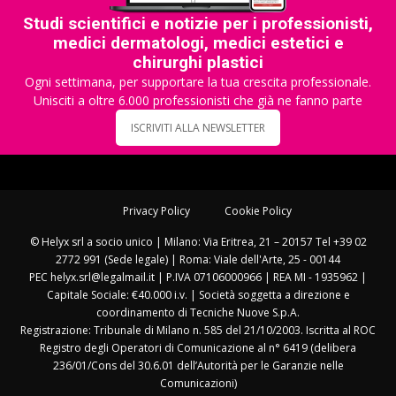
Studi scientifici e notizie per i professionisti,
medici dermatologi, medici estetici e
chirurghi plastici
Ogni settimana, per supportare la tua crescita professionale.
Unisciti a oltre 6.000 professionisti che già ne fanno parte
ISCRIVITI ALLA NEWSLETTER
Privacy Policy
Cookie Policy
© Helyx srl a socio unico | Milano: Via Eritrea, 21 – 20157 Tel +39 02
2772 991 (Sede legale) | Roma: Viale dell'Arte, 25 - 00144
PEC helyx.srl@legalmail.it | P.IVA 07106000966 | REA MI - 1935962 |
Capitale Sociale: €40.000 i.v. | Società soggetta a direzione e
coordinamento di Tecniche Nuove S.p.A.
Registrazione: Tribunale di Milano n. 585 del 21/10/2003. Iscritta al ROC
Registro degli Operatori di Comunicazione al n° 6419 (delibera
236/01/Cons del 30.6.01 dell’Autorità per le Garanzie nelle
Comunicazioni)