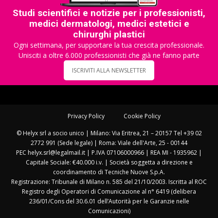
Studi scientifici e notizie per i professionisti,
medici dermatologi, medici estetici e
chirurghi plastici
Ogni settimana, per supportare la tua crescita professionale.
Unisciti a oltre 6.000 professionisti che già ne fanno parte
ISCRIVITI ALLA NEWSLETTER
Privacy Policy
Cookie Policy
© Helyx srl a socio unico | Milano: Via Eritrea, 21 – 20157 Tel +39 02
2772 991 (Sede legale) | Roma: Viale dell'Arte, 25 - 00144
PEC helyx.srl@legalmail.it | P.IVA 07106000966 | REA MI - 1935962 |
Capitale Sociale: €40.000 i.v. | Società soggetta a direzione e
coordinamento di Tecniche Nuove S.p.A.
Registrazione: Tribunale di Milano n. 585 del 21/10/2003. Iscritta al ROC
Registro degli Operatori di Comunicazione al n° 6419 (delibera
236/01/Cons del 30.6.01 dell’Autorità per le Garanzie nelle
Comunicazioni)