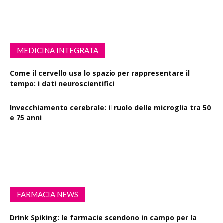
MEDICINA INTEGRATA
Come il cervello usa lo spazio per rappresentare il
tempo: i dati neuroscientifici
Invecchiamento cerebrale: il ruolo delle microglia tra 50
e 75 anni
Esercizio fisico intenso: benefici su diabete, demenza e
rischio cardiovascolare
FARMACIA NEWS
Drink Spiking: le farmacie scendono in campo per la