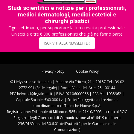
Studi scientifici e notizie per i professionisti,
medici dermatologi, medici estetici e
chirurghi plastici
Ogni settimana, per supportare la tua crescita professionale.
Unisciti a oltre 6.000 professionisti che già ne fanno parte
ISCRIVITI ALLA NEWSLETTER
Privacy Policy
Cookie Policy
© Helyx srl a socio unico | Milano: Via Eritrea, 21 – 20157 Tel +39 02
2772 991 (Sede legale) | Roma: Viale dell'Arte, 25 - 00144
PEC helyx.srl@legalmail.it | P.IVA 07106000966 | REA MI - 1935962 |
Capitale Sociale: €40.000 i.v. | Società soggetta a direzione e
coordinamento di Tecniche Nuove S.p.A.
Registrazione: Tribunale di Milano n. 585 del 21/10/2003. Iscritta al ROC
Registro degli Operatori di Comunicazione al n° 6419 (delibera
236/01/Cons del 30.6.01 dell’Autorità per le Garanzie nelle
Comunicazioni)