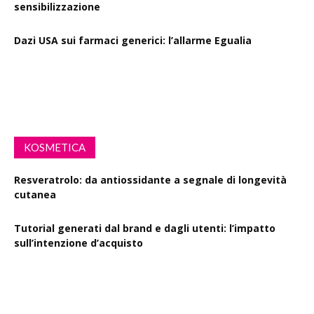
sensibilizzazione
Dazi USA sui farmaci generici: l’allarme Egualia
Al via la campagna Menopausa riscriviamo le regole: il
ruolo della farmacia
KOSMETICA
Resveratrolo: da antiossidante a segnale di longevità
cutanea
Tutorial generati dal brand e dagli utenti: l’impatto
sull’intenzione d’acquisto
Polisaccaride dalla fermentazione di passiflora contro i
danni fotoindotti dai raggi UVB