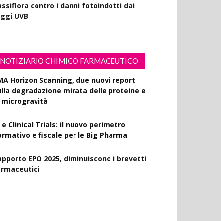
ssiflora contro i danni fotoindotti dai
aggi UVB
NOTIZIARIO CHIMICO FARMACEUTICO
MA Horizon Scanning, due nuovi report
ulla degradazione mirata delle proteine e
a microgravità
 e Clinical Trials: il nuovo perimetro
ormativo e fiscale per le Big Pharma
apporto EPO 2025, diminuiscono i brevetti
armaceutici