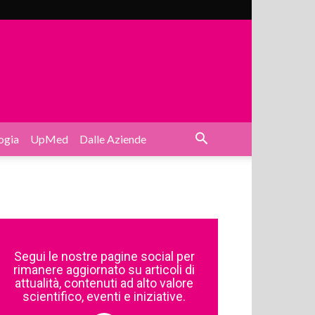
ogia
UpMed
Dalle Aziende
Segui le nostre pagine social per
rimanere aggiornato su articoli di
attualità, contenuti ad alto valore
scientifico, eventi e iniziative.