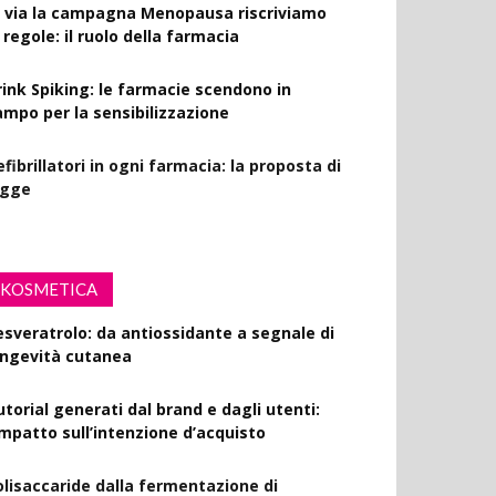
l via la campagna Menopausa riscriviamo
 regole: il ruolo della farmacia
rink Spiking: le farmacie scendono in
ampo per la sensibilizzazione
fibrillatori in ogni farmacia: la proposta di
egge
KOSMETICA
esveratrolo: da antiossidante a segnale di
ongevità cutanea
utorial generati dal brand e dagli utenti:
’impatto sull’intenzione d’acquisto
olisaccaride dalla fermentazione di