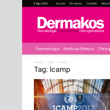
8 Ago 2026
Accedi
Chi siamo
Contatti
Abbonat
Dermakos
Dermatologia
Medicina Estetica
Chirurg
Home
Tags
Icamp
Tag: Icamp