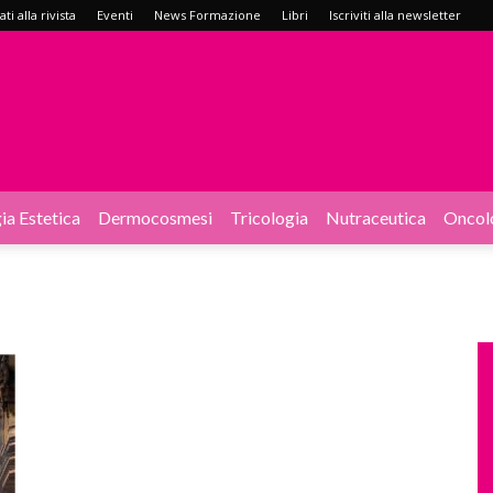
i alla rivista
Eventi
News Formazione
Libri
Iscriviti alla newsletter
ia Estetica
Dermocosmesi
Tricologia
Nutraceutica
Oncol