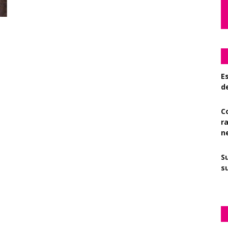
Es
d
C
r
n
S
su