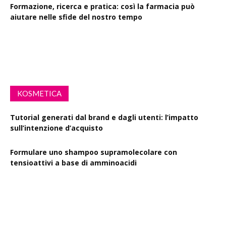
Formazione, ricerca e pratica: così la farmacia può
aiutare nelle sfide del nostro tempo
Drink Spiking: le farmacie scendono in campo per la
sensibilizzazione
KOSMETICA
Tutorial generati dal brand e dagli utenti: l’impatto
sull’intenzione d’acquisto
Formulare uno shampoo supramolecolare con
tensioattivi a base di amminoacidi
Resveratrolo: da antiossidante a segnale di longevità
cutanea