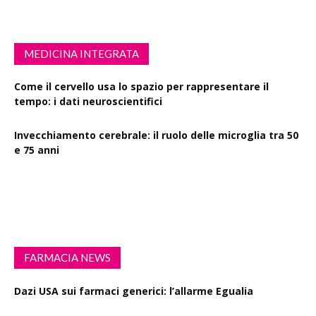
MEDICINA INTEGRATA
Come il cervello usa lo spazio per rappresentare il
tempo: i dati neuroscientifici
Invecchiamento cerebrale: il ruolo delle microglia tra 50
e 75 anni
Esercizio fisico intenso: benefici su diabete, demenza e
rischio cardiovascolare
FARMACIA NEWS
Dazi USA sui farmaci generici: l’allarme Egualia