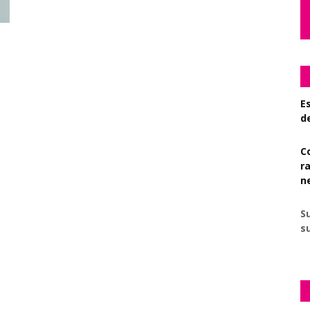
Es
d
C
r
n
S
su