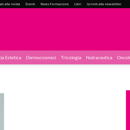
i alla rivista
Eventi
News Formazione
Libri
Iscriviti alla newsletter
ia Estetica
Dermocosmesi
Tricologia
Nutraceutica
Oncol