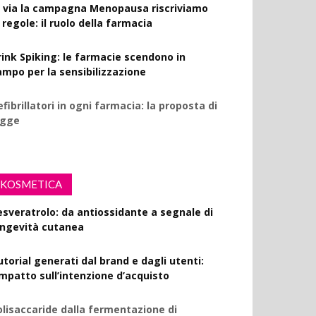
l via la campagna Menopausa riscriviamo
 regole: il ruolo della farmacia
rink Spiking: le farmacie scendono in
ampo per la sensibilizzazione
fibrillatori in ogni farmacia: la proposta di
egge
KOSMETICA
esveratrolo: da antiossidante a segnale di
ongevità cutanea
utorial generati dal brand e dagli utenti:
’impatto sull’intenzione d’acquisto
olisaccaride dalla fermentazione di