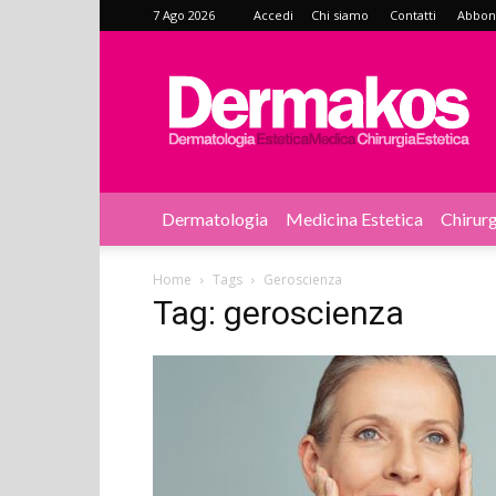
7 Ago 2026
Accedi
Chi siamo
Contatti
Abbonat
Dermakos
Dermatologia
Medicina Estetica
Chirurg
Home
Tags
Geroscienza
Tag: geroscienza