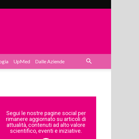
ogia
UpMed
Dalle Aziende
Segui le nostre pagine social per
rimanere aggiornato su articoli di
attualità, contenuti ad alto valore
scientifico, eventi e iniziative.