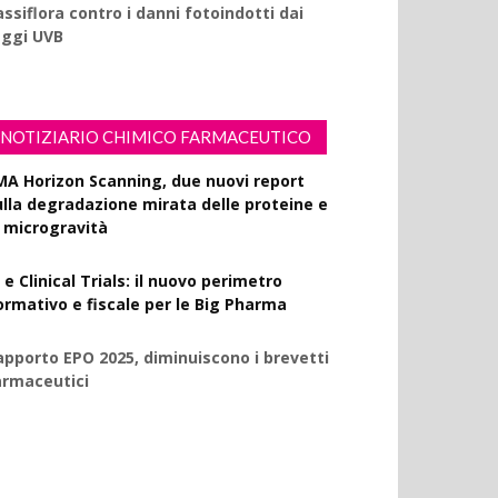
ssiflora contro i danni fotoindotti dai
aggi UVB
NOTIZIARIO CHIMICO FARMACEUTICO
MA Horizon Scanning, due nuovi report
ulla degradazione mirata delle proteine e
a microgravità
 e Clinical Trials: il nuovo perimetro
ormativo e fiscale per le Big Pharma
apporto EPO 2025, diminuiscono i brevetti
armaceutici