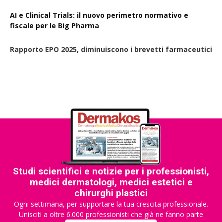
AI e Clinical Trials: il nuovo perimetro normativo e
fiscale per le Big Pharma
Rapporto EPO 2025, diminuiscono i brevetti farmaceutici
Studi scientifici e notizie per i professionisti,
medici dermatologi, medici estetici e
chirurghi plastici
Ogni settimana, per supportare la tua crescita professionale.
Unisciti a oltre 6.000 professionisti che già ne fanno parte