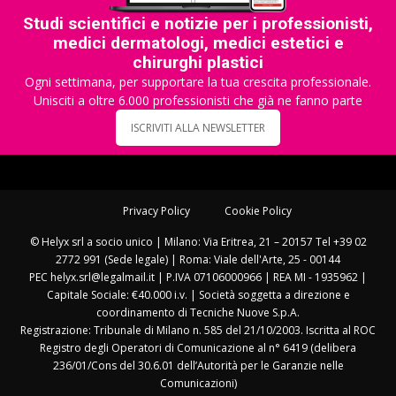
Studi scientifici e notizie per i professionisti,
medici dermatologi, medici estetici e
chirurghi plastici
Ogni settimana, per supportare la tua crescita professionale.
Unisciti a oltre 6.000 professionisti che già ne fanno parte
ISCRIVITI ALLA NEWSLETTER
Privacy Policy
Cookie Policy
© Helyx srl a socio unico | Milano: Via Eritrea, 21 – 20157 Tel +39 02
2772 991 (Sede legale) | Roma: Viale dell'Arte, 25 - 00144
PEC helyx.srl@legalmail.it | P.IVA 07106000966 | REA MI - 1935962 |
Capitale Sociale: €40.000 i.v. | Società soggetta a direzione e
coordinamento di Tecniche Nuove S.p.A.
Registrazione: Tribunale di Milano n. 585 del 21/10/2003. Iscritta al ROC
Registro degli Operatori di Comunicazione al n° 6419 (delibera
236/01/Cons del 30.6.01 dell’Autorità per le Garanzie nelle
Comunicazioni)