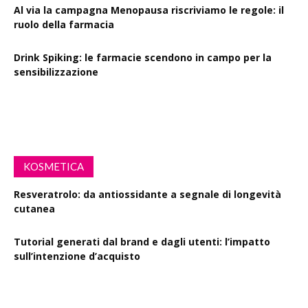
Al via la campagna Menopausa riscriviamo le regole: il
ruolo della farmacia
Drink Spiking: le farmacie scendono in campo per la
sensibilizzazione
Defibrillatori in ogni farmacia: la proposta di legge
KOSMETICA
Resveratrolo: da antiossidante a segnale di longevità
cutanea
Tutorial generati dal brand e dagli utenti: l’impatto
sull’intenzione d’acquisto
Polisaccaride dalla fermentazione di passiflora contro i
danni fotoindotti dai raggi UVB