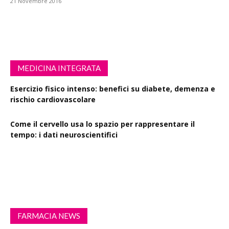
21 Novembre 2016
MEDICINA INTEGRATA
Esercizio fisico intenso: benefici su diabete, demenza e
rischio cardiovascolare
Come il cervello usa lo spazio per rappresentare il
tempo: i dati neuroscientifici
Succinato e digiuno intermittente: vantaggi su obesità
e disturbi cerebrali
FARMACIA NEWS