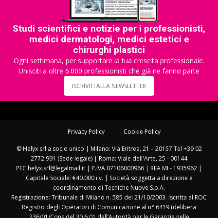
Studi scientifici e notizie per i professionisti,
medici dermatologi, medici estetici e
chirurghi plastici
Ogni settimana, per supportare la tua crescita professionale.
Unisciti a oltre 6.000 professionisti che già ne fanno parte
ISCRIVITI ALLA NEWSLETTER
Privacy Policy
Cookie Policy
© Helyx srl a socio unico | Milano: Via Eritrea, 21 – 20157 Tel +39 02
2772 991 (Sede legale) | Roma: Viale dell'Arte, 25 - 00144
PEC helyx.srl@legalmail.it | P.IVA 07106000966 | REA MI - 1935962 |
Capitale Sociale: €40.000 i.v. | Società soggetta a direzione e
coordinamento di Tecniche Nuove S.p.A.
Registrazione: Tribunale di Milano n. 585 del 21/10/2003. Iscritta al ROC
Registro degli Operatori di Comunicazione al n° 6419 (delibera
236/01/Cons del 30.6.01 dell’Autorità per le Garanzie nelle