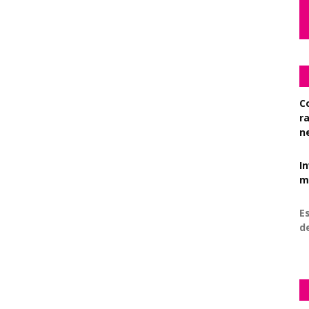
C
r
n
I
mi
Es
d