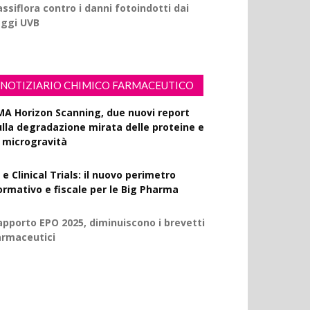
ssiflora contro i danni fotoindotti dai
aggi UVB
NOTIZIARIO CHIMICO FARMACEUTICO
MA Horizon Scanning, due nuovi report
ulla degradazione mirata delle proteine e
a microgravità
 e Clinical Trials: il nuovo perimetro
ormativo e fiscale per le Big Pharma
apporto EPO 2025, diminuiscono i brevetti
armaceutici