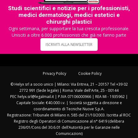
Studi scientifici e notizie per i professionisti,
medici dermatologi, medici estetici e
chirurghi plastici
Ogni settimana, per supportare la tua crescita professionale.
Unisciti a oltre 6.000 professionisti che già ne fanno parte
ISCRIVITI ALLA NEWSLETTER
Privacy Policy
Cookie Policy
© Helyx srl a socio unico | Milano: Via Eritrea, 21 – 20157 Tel +39 02
2772 991 (Sede legale) | Roma: Viale dell'Arte, 25 - 00144
PEC helyx.srl@legalmail.it | P.IVA 07106000966 | REA MI - 1935962 |
Capitale Sociale: €40.000 i.v. | Società soggetta a direzione e
coordinamento di Tecniche Nuove S.p.A.
Registrazione: Tribunale di Milano n. 585 del 21/10/2003. Iscritta al ROC
Registro degli Operatori di Comunicazione al n° 6419 (delibera
236/01/Cons del 30.6.01 dell’Autorità per le Garanzie nelle
Comunicazioni)