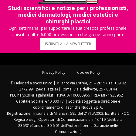
Studi scientifici e notizie per i professionisti,
medici dermatologi, medici estetici e
chirurghi plastici
Ogni settimana, per supportare la tua crescita professionale.
Unisciti a oltre 6.000 professionisti che già ne fanno parte
ISCRIVITI ALLA NEWSLETTER
Privacy Policy
Cookie Policy
© Helyx srl a socio unico | Milano: Via Eritrea, 21 – 20157 Tel +39 02
2772 991 (Sede legale) | Roma: Viale dell'Arte, 25 - 00144
PEC helyx.srl@legalmail.it | P.IVA 07106000966 | REA MI - 1935962 |
Capitale Sociale: €40.000 i.v. | Società soggetta a direzione e
coordinamento di Tecniche Nuove S.p.A.
Registrazione: Tribunale di Milano n. 585 del 21/10/2003. Iscritta al ROC
Registro degli Operatori di Comunicazione al n° 6419 (delibera
236/01/Cons del 30.6.01 dell’Autorità per le Garanzie nelle
Comunicazioni)