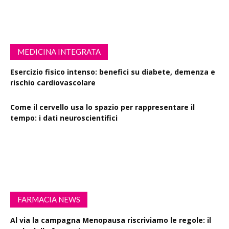
MEDICINA INTEGRATA
Esercizio fisico intenso: benefici su diabete, demenza e
rischio cardiovascolare
Come il cervello usa lo spazio per rappresentare il
tempo: i dati neuroscientifici
Succinato e digiuno intermittente: vantaggi su obesità
e disturbi cerebrali
FARMACIA NEWS
Al via la campagna Menopausa riscriviamo le regole: il