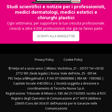
Studi scientifici e notizie per i professionisti,
medici dermatologi, medici estetici e
chirurghi plastici
Ogni settimana, per supportare la tua crescita professionale.
Unisciti a oltre 6.000 professionisti che già ne fanno parte
ISCRIVITI ALLA NEWSLETTER
Privacy Policy
Cookie Policy
© Helyx srl a socio unico | Milano: Via Eritrea, 21 – 20157 Tel +39 02
2772 991 (Sede legale) | Roma: Viale dell'Arte, 25 - 00144
PEC helyx.srl@legalmail.it | P.IVA 07106000966 | REA MI - 1935962 |
Capitale Sociale: €40.000 i.v. | Società soggetta a direzione e
coordinamento di Tecniche Nuove S.p.A.
Registrazione: Tribunale di Milano n. 585 del 21/10/2003. Iscritta al ROC
Registro degli Operatori di Comunicazione al n° 6419 (delibera
236/01/Cons del 30.6.01 dell’Autorità per le Garanzie nelle
Comunicazioni)