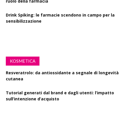
ruolo della farmacia
Drink Spiking: le farmacie scendono in campo per la
sensibilizzazione
Defibrillatori in ogni farmacia: la proposta di legge
KOSMETICA
Resveratrolo: da antiossidante a segnale di longevità
cutanea
Tutorial generati dal brand e dagli utenti: l’impatto
sull’intenzione d’acquisto
Polisaccaride dalla fermentazione di passiflora contro i
danni fotoindotti dai raggi UVB