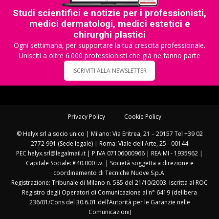
Studi scientifici e notizie per i professionisti,
medici dermatologi, medici estetici e
chirurghi plastici
Ogni settimana, per supportare la tua crescita professionale.
Unisciti a oltre 6.000 professionisti che già ne fanno parte
ISCRIVITI ALLA NEWSLETTER
Privacy Policy
Cookie Policy
© Helyx srl a socio unico | Milano: Via Eritrea, 21 – 20157 Tel +39 02
2772 991 (Sede legale) | Roma: Viale dell'Arte, 25 - 00144
PEC helyx.srl@legalmail.it | P.IVA 07106000966 | REA MI - 1935962 |
Capitale Sociale: €40.000 i.v. | Società soggetta a direzione e
coordinamento di Tecniche Nuove S.p.A.
Registrazione: Tribunale di Milano n. 585 del 21/10/2003. Iscritta al ROC
Registro degli Operatori di Comunicazione al n° 6419 (delibera
236/01/Cons del 30.6.01 dell’Autorità per le Garanzie nelle
Comunicazioni)