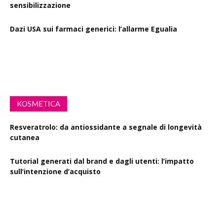
sensibilizzazione
Dazi USA sui farmaci generici: l’allarme Egualia
Al via la campagna Menopausa riscriviamo le regole: il
ruolo della farmacia
KOSMETICA
Resveratrolo: da antiossidante a segnale di longevità
cutanea
Tutorial generati dal brand e dagli utenti: l’impatto
sull’intenzione d’acquisto
Polisaccaride dalla fermentazione di passiflora contro i
danni fotoindotti dai raggi UVB