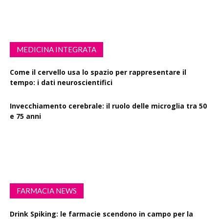
MEDICINA INTEGRATA
Come il cervello usa lo spazio per rappresentare il
tempo: i dati neuroscientifici
Invecchiamento cerebrale: il ruolo delle microglia tra 50
e 75 anni
Esercizio fisico intenso: benefici su diabete, demenza e
rischio cardiovascolare
FARMACIA NEWS
Drink Spiking: le farmacie scendono in campo per la