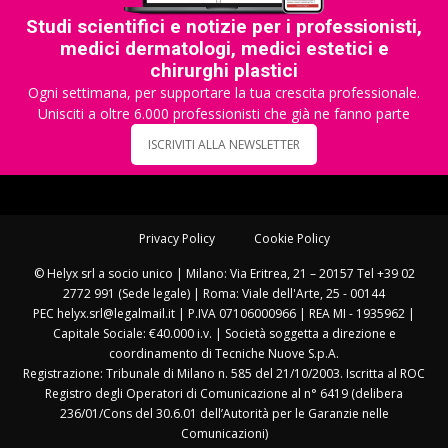
Studi scientifici e notizie per i professionisti,
medici dermatologi, medici estetici e
chirurghi plastici
Ogni settimana, per supportare la tua crescita professionale.
Unisciti a oltre 6.000 professionisti che già ne fanno parte
ISCRIVITI ALLA NEWSLETTER
Privacy Policy
Cookie Policy
© Helyx srl a socio unico | Milano: Via Eritrea, 21 – 20157 Tel +39 02
2772 991 (Sede legale) | Roma: Viale dell'Arte, 25 - 00144
PEC helyx.srl@legalmail.it | P.IVA 07106000966 | REA MI - 1935962 |
Capitale Sociale: €40.000 i.v. | Società soggetta a direzione e
coordinamento di Tecniche Nuove S.p.A.
Registrazione: Tribunale di Milano n. 585 del 21/10/2003. Iscritta al ROC
Registro degli Operatori di Comunicazione al n° 6419 (delibera
236/01/Cons del 30.6.01 dell’Autorità per le Garanzie nelle
Comunicazioni)