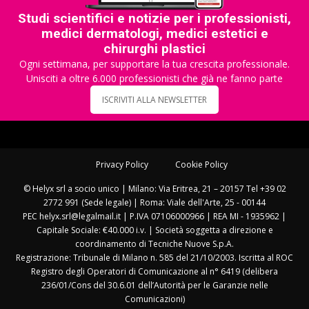
Studi scientifici e notizie per i professionisti,
medici dermatologi, medici estetici e
chirurghi plastici
Ogni settimana, per supportare la tua crescita professionale.
Unisciti a oltre 6.000 professionisti che già ne fanno parte
ISCRIVITI ALLA NEWSLETTER
Privacy Policy
Cookie Policy
© Helyx srl a socio unico | Milano: Via Eritrea, 21 – 20157 Tel +39 02
2772 991 (Sede legale) | Roma: Viale dell'Arte, 25 - 00144
PEC helyx.srl@legalmail.it | P.IVA 07106000966 | REA MI - 1935962 |
Capitale Sociale: €40.000 i.v. | Società soggetta a direzione e
coordinamento di Tecniche Nuove S.p.A.
Registrazione: Tribunale di Milano n. 585 del 21/10/2003. Iscritta al ROC
Registro degli Operatori di Comunicazione al n° 6419 (delibera
236/01/Cons del 30.6.01 dell’Autorità per le Garanzie nelle
Comunicazioni)