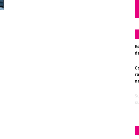
Es
d
C
r
n
S
su