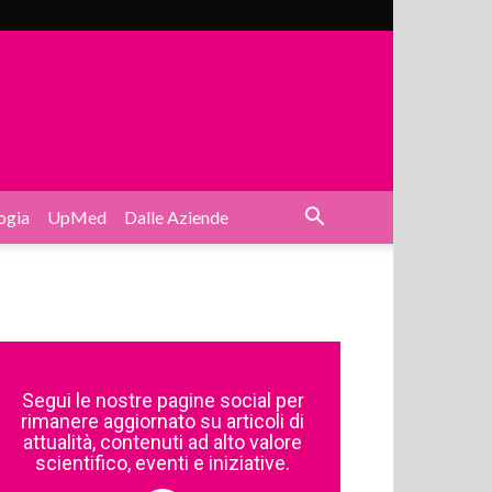
ogia
UpMed
Dalle Aziende
Segui le nostre pagine social per
rimanere aggiornato su articoli di
attualità, contenuti ad alto valore
scientifico, eventi e iniziative.