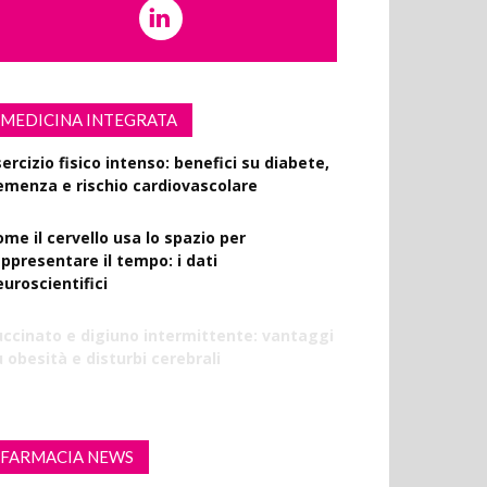
MEDICINA INTEGRATA
ercizio fisico intenso: benefici su diabete,
emenza e rischio cardiovascolare
ome il cervello usa lo spazio per
appresentare il tempo: i dati
euroscientifici
uccinato e digiuno intermittente: vantaggi
 obesità e disturbi cerebrali
FARMACIA NEWS