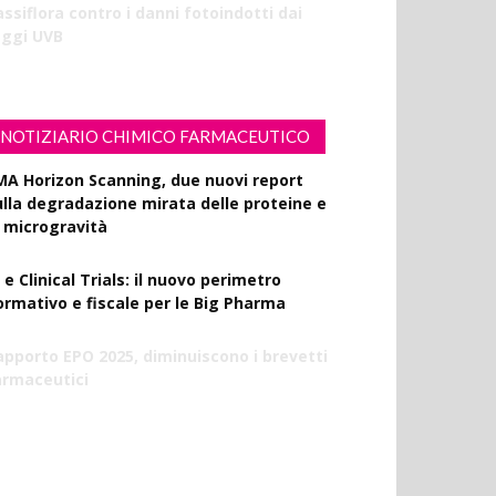
ssiflora contro i danni fotoindotti dai
aggi UVB
NOTIZIARIO CHIMICO FARMACEUTICO
MA Horizon Scanning, due nuovi report
ulla degradazione mirata delle proteine e
a microgravità
 e Clinical Trials: il nuovo perimetro
ormativo e fiscale per le Big Pharma
apporto EPO 2025, diminuiscono i brevetti
armaceutici