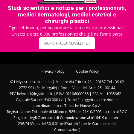
Studi scientifici e notizie per i professionisti,
medici dermatologi, medici estetici e
chirurghi plastici
Ogni settimana, per supportare la tua crescita professionale.
Unisciti a oltre 6.000 professionisti che già ne fanno parte
ISCRIVITI ALLA NEWSLETTER
Privacy Policy
Cookie Policy
© Helyx srl a socio unico | Milano: Via Eritrea, 21 – 20157 Tel +39 02
2772 991 (Sede legale) | Roma: Viale dell'Arte, 25 - 00144
PEC helyx.srl@legalmail.it | P.IVA 07106000966 | REA MI - 1935962 |
Capitale Sociale: €40.000 i.v. | Società soggetta a direzione e
coordinamento di Tecniche Nuove S.p.A.
Registrazione: Tribunale di Milano n. 585 del 21/10/2003. Iscritta al ROC
Registro degli Operatori di Comunicazione al n° 6419 (delibera
236/01/Cons del 30.6.01 dell’Autorità per le Garanzie nelle
Comunicazioni)