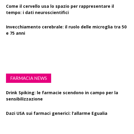
Come il cervello usa lo spazio per rappresentare il
tempo: i dati neuroscientifici
Invecchiamento cerebrale: il ruolo delle microglia tra 50
e 75 anni
Esercizio fisico intenso: benefici su diabete, demenza e
rischio cardiovascolare
FARMACIA NEWS
Drink Spiking: le farmacie scendono in campo per la
sensibilizzazione
Dazi USA sui farmaci generici: l’allarme Egualia
Al via la campagna Menopausa riscriviamo le regole: il
ruolo della farmacia