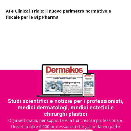
AI e Clinical Trials: il nuovo perimetro normativo e
fiscale per le Big Pharma
Rapporto EPO 2025, diminuiscono i brevetti farmaceutici
Studi scientifici e notizie per i professionisti,
medici dermatologi, medici estetici e
chirurghi plastici
Ogni settimana, per supportare la tua crescita professionale.
Unisciti a oltre 6.000 professionisti che già ne fanno parte