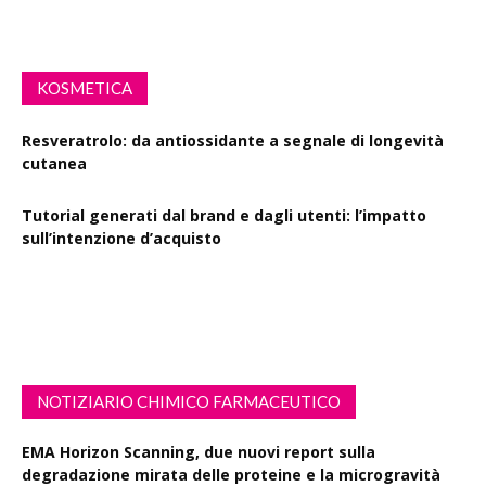
KOSMETICA
Resveratrolo: da antiossidante a segnale di longevità
cutanea
Tutorial generati dal brand e dagli utenti: l’impatto
sull’intenzione d’acquisto
Polisaccaride dalla fermentazione di passiflora contro i
danni fotoindotti dai raggi UVB
NOTIZIARIO CHIMICO FARMACEUTICO
EMA Horizon Scanning, due nuovi report sulla
degradazione mirata delle proteine e la microgravità