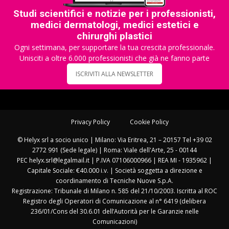
Studi scientifici e notizie per i professionisti,
medici dermatologi, medici estetici e
chirurghi plastici
Ogni settimana, per supportare la tua crescita professionale.
Unisciti a oltre 6.000 professionisti che già ne fanno parte
ISCRIVITI ALLA NEWSLETTER
Privacy Policy
Cookie Policy
© Helyx srl a socio unico | Milano: Via Eritrea, 21 – 20157 Tel +39 02
2772 991 (Sede legale) | Roma: Viale dell'Arte, 25 - 00144
PEC helyx.srl@legalmail.it | P.IVA 07106000966 | REA MI - 1935962 |
Capitale Sociale: €40.000 i.v. | Società soggetta a direzione e
coordinamento di Tecniche Nuove S.p.A.
Registrazione: Tribunale di Milano n. 585 del 21/10/2003. Iscritta al ROC
Registro degli Operatori di Comunicazione al n° 6419 (delibera
236/01/Cons del 30.6.01 dell’Autorità per le Garanzie nelle
Comunicazioni)